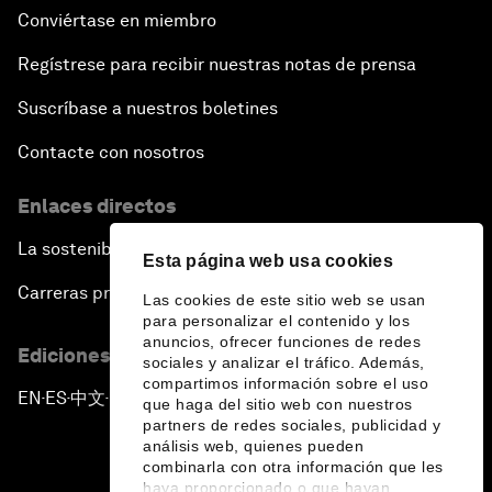
Conviértase en miembro
Regístrese para recibir nuestras notas de prensa
Suscríbase a nuestros boletines
Contacte con nosotros
Enlaces directos
La sostenibilidad en el Foro
Esta página web usa cookies
Carreras profesionales
Las cookies de este sitio web se usan
para personalizar el contenido y los
anuncios, ofrecer funciones de redes
Ediciones en otros idiomas
sociales y analizar el tráfico. Además,
compartimos información sobre el uso
EN
ES
中文
日本語
▪
▪
▪
que haga del sitio web con nuestros
partners de redes sociales, publicidad y
análisis web, quienes pueden
combinarla con otra información que les
haya proporcionado o que hayan