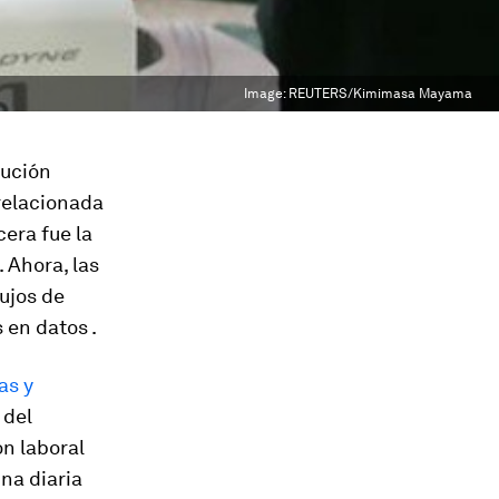
Image:
REUTERS/Kimimasa Mayama
lución
relacionada
cera fue la
. Ahora, las
ujos de
en datos .
as y
 del
ón laboral
ina diaria