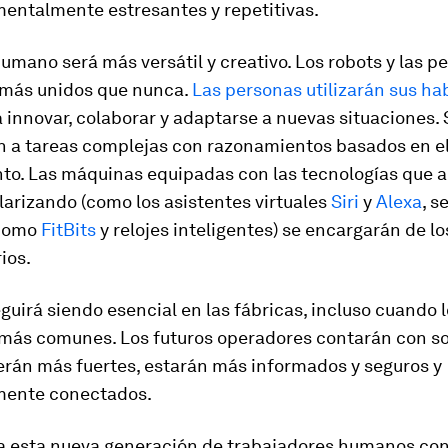
mentalmente estresantes y repetitivas.
humano será más versátil y creativo. Los robots y las p
 más unidos que nunca.
Las personas utilizarán sus ha
 innovar, colaborar y adaptarse a nuevas situaciones. 
n a tareas complejas con razonamientos basados en e
to. Las máquinas equipadas con las tecnologías que a
arizando (como los asistentes virtuales
Siri
y
Alexa
, s
 como
FitBits
y relojes inteligentes) se encargarán de l
ios.
guirá siendo esencial en las fábricas, incluso cuando 
 más comunes. Los futuros operadores contarán con s
erán más fuertes, estarán más informados y seguros y
mente conectados.
 esta nueva generación de trabajadores humanos con