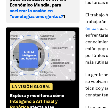
las tareas 
Económico Mundial para
acelerar la acción en
El trabajo 
Tecnologías emergentes?
?
trabajarán
únicas
para
enfrentará
conocimien
están popul
portátiles
más rutinar
La gente se
se vuelvan
LA VISIÓN GLOBAL
técnico y s
constante
Explora y monitorea cómo
Inteligencia Artificial y
Robótica
afecta a las
Llamamos a