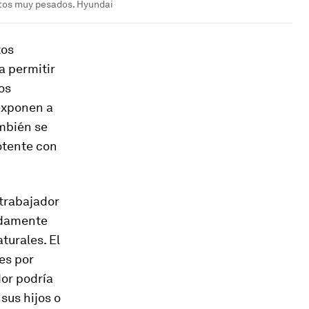
etos muy pesados. Hyundai
tos
a permitir
os
 exponen a
ambién se
otente con
 trabajador
adamente
turales. El
es por
dor podría
sus hijos o