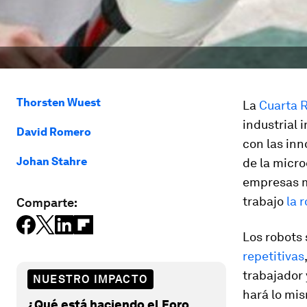
Thorsten Wuest
La
Cuarta R
industrial 
David Romero
con las inn
Johan Stahre
de la micro
empresas m
trabajo
la 
Comparte:
Los robots
repetitivas
trabajador 
NUESTRO IMPACTO
hará lo mis
¿Qué está haciendo el Foro