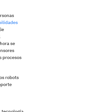
ersonas
bilidades
Se
l
hora se
ensores
os procesos
los robots
oporte
 tecnología