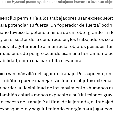
nible de Hyundai puede ayudar a un trabajador humano a levantar obj
encillo permitiría a los trabajadores usar exoesquele
ara potenciar su fuerza. Un “operador de fuerza” podrí
no tuviese la potencia física de un robot grande. En l
 en el sector de la construcción, los trabajadores se
ones y al agotamiento al manipular objetos pesados. T
ituaciones de peligro cuando usan una herramienta p
bilidad, como una carretilla elevadora.
ios van más allá del lugar de trabajo. Por supuesto, un
je robótico puede manejar fácilmente objetos extrem
 perder la flexibilidad de los movimientos humanos na
también estaría menos expuesto a sufrir lesiones grav
o exceso de trabajo. Y al final de la jornada, el trabaja
 exoesqueleto y seguir teniendo energía para jugar con 