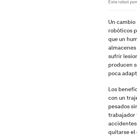
Este robot po
Un cambio s
robóticos p
que un huma
almacenes y
sufrir lesi
producen s
poca adapta
Los benefic
con un tra
pesados sin
trabajador 
accidentes 
quitarse el