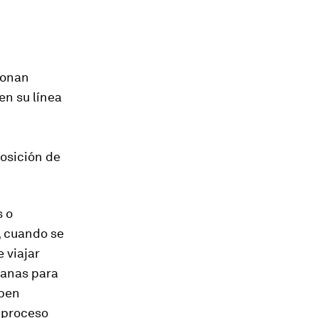
ionan
en su línea
osición de
s o
, cuando se
 viajar
manas para
iben
 proceso