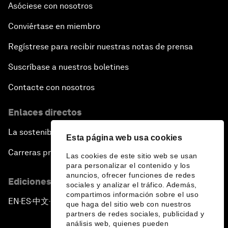
Asóciese con nosotros
Conviértase en miembro
Regístrese para recibir nuestras notas de prensa
Suscríbase a nuestros boletines
Contacte con nosotros
Enlaces directos
La sostenibilidad en el Foro
Esta página web usa cookies
Carreras profesionales
Las cookies de este sitio web se usan
para personalizar el contenido y los
anuncios, ofrecer funciones de redes
Ediciones en otros idiomas
sociales y analizar el tráfico. Además,
compartimos información sobre el uso
EN
ES
中文
日本語
▪
▪
▪
que haga del sitio web con nuestros
partners de redes sociales, publicidad y
análisis web, quienes pueden