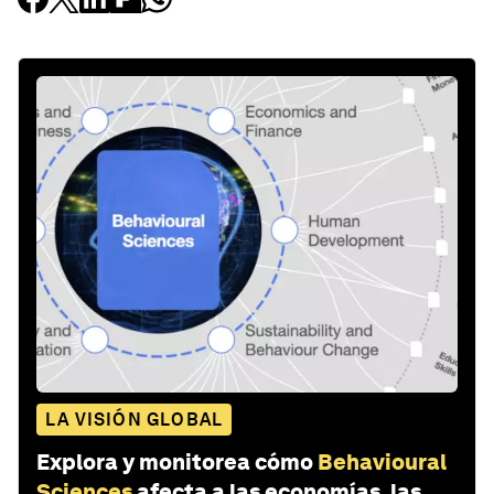
LA VISIÓN GLOBAL
Explora y monitorea cómo
Behavioural
Sciences
afecta a las economías, las