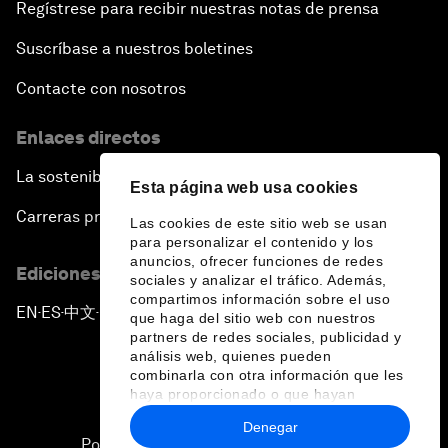
Regístrese para recibir nuestras notas de prensa
Suscríbase a nuestros boletines
Contacte con nosotros
Enlaces directos
La sostenibilidad en el Foro
Esta página web usa cookies
Carreras profesionales
Las cookies de este sitio web se usan
para personalizar el contenido y los
anuncios, ofrecer funciones de redes
Ediciones en otros idiomas
sociales y analizar el tráfico. Además,
compartimos información sobre el uso
EN
ES
中文
日本語
▪
▪
▪
que haga del sitio web con nuestros
partners de redes sociales, publicidad y
análisis web, quienes pueden
combinarla con otra información que les
haya proporcionado o que hayan
recopilado a partir del uso que haya
Denegar
hecho de sus servicios.
Política de privacidad y normas de uso