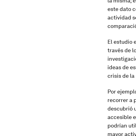
la misma; e
este dato c
actividad s
comparació
El estudio 
través de l
investigaci
ideas de e
crisis de l
Por ejemplo
recorrer a 
descubrió u
accesible e
podrían uti
mayor activ