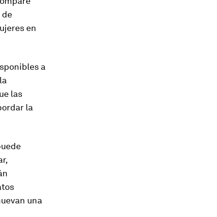
 Compare
 de
mujeres en
isponibles a
la
ue las
ordar la
 puede
r,
án
atos
omuevan una