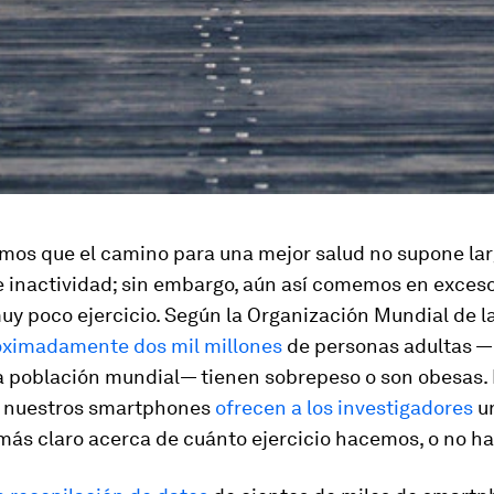
mos que el camino para una mejor salud no supone la
e inactividad; sin embargo, aún así comemos en exceso
y poco ejercicio. Según la Organización Mundial de l
oximadamente dos mil millones
de personas adultas 
a población mundial— tienen sobrepeso o son obesas. 
, nuestros smartphones
ofrecen a los investigadores
u
ás claro acerca de cuánto ejercicio hacemos, o no h