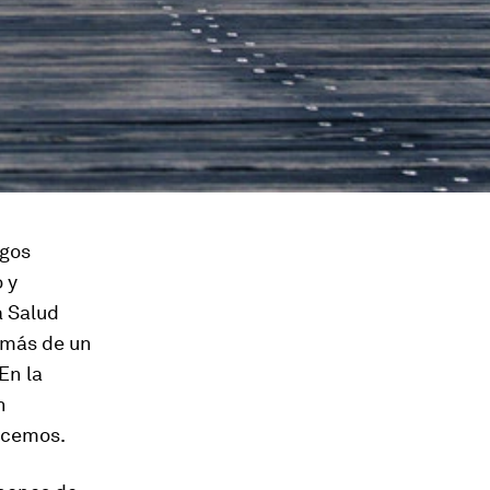
rgos
 y
a Salud
—más de un
En la
n
acemos.