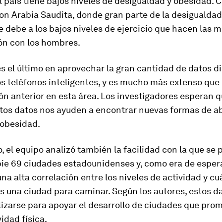
l país tiene bajos niveles de desigualdad y obesidad.
on Arabia Saudita, donde gran parte de la desigualdad
e debe a los bajos niveles de ejercicio que hacen las 
n con los hombres.
es el último en aprovechar la gran cantidad de datos d
os teléfonos inteligentes, y es mucho más extenso que 
ón anterior en esta área. Los investigadores esperan q
stos datos nos ayuden a encontrar nuevas formas de ab
a obesidad.
, el equipo analizó también la facilidad con la que se
pie 69 ciudades estadounidenses y, como era de espera
na alta correlación entre los niveles de actividad y cu
s una ciudad para caminar. Según los autores, estos d
lizarse para apoyar el desarrollo de ciudades que pr
idad física.