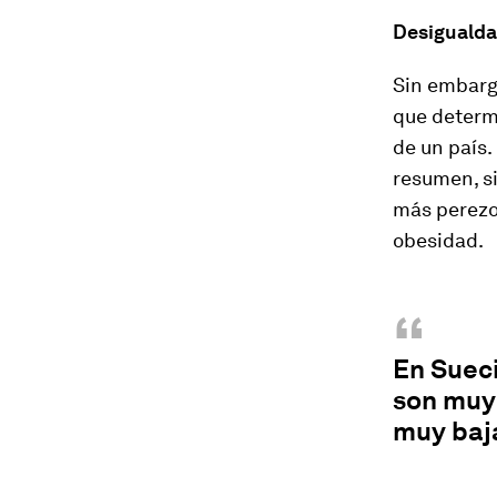
Desigualda
Sin embarg
que determ
de un país.
resumen, si
más perezos
obesidad.
“
En Suec
son muy 
muy baj