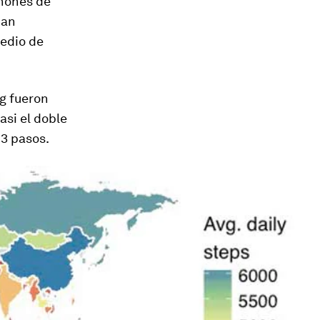
hones de
han
medio de
g fueron
asi el doble
13 pasos.