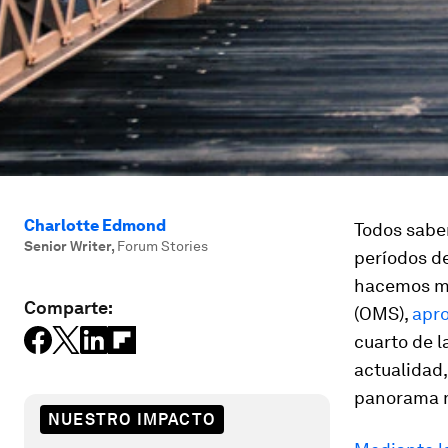
Charlotte Edmond
Todos sabe
Senior Writer
,
Forum Stories
períodos d
hacemos mu
Comparte:
(OMS),
apr
cuarto de l
actualidad
panorama m
NUESTRO IMPACTO