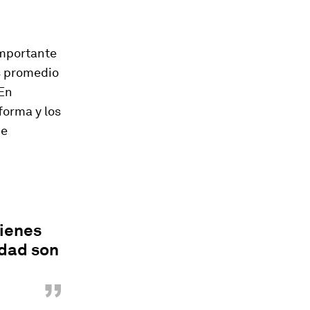
importante
s promedio
 En
forma y los
de
ienes
idad son
”