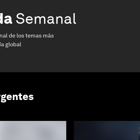
da
Semanal
nal de los temas más
a global
rgentes