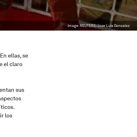
Image:
REUTERS/Jose Luis Gonzalez
En ellas, se
e el claro
mentan sus
 aspectos
ticos.
r los