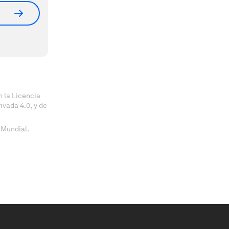
 la Licencia
vada 4.0, y de
 Mundial.