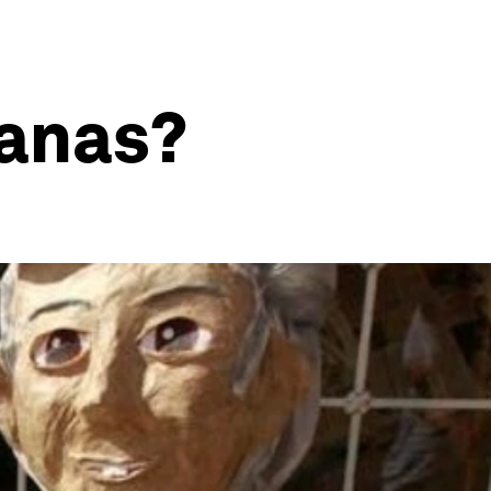
canas?