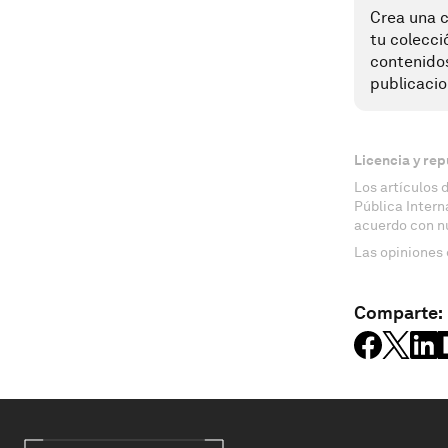
Crea una c
tu colecci
contenido
publicacio
Licencia y rep
Los artículos 
Pública Inter
acuerdo con n
Las opiniones 
Comparte: