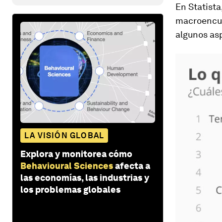
En Statista
macroencu
algunos as
LA VISIÓN GLOBAL
Explora y monitorea cómo
Behavioural Sciences
afecta a
las economías, las industrias y
los problemas globales