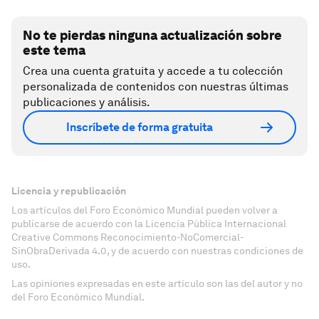
No te pierdas ninguna actualización sobre
este tema
Crea una cuenta gratuita y accede a tu colección
personalizada de contenidos con nuestras últimas
publicaciones y análisis.
Inscríbete de forma gratuita
Licencia y republicación
Los artículos del Foro Económico Mundial pueden volver a
publicarse de acuerdo con la Licencia Pública Internacional
Creative Commons Reconocimiento-NoComercial-
SinObraDerivada 4.0, y de acuerdo con nuestras condiciones de
uso.
Las opiniones expresadas en este artículo son las del autor y no
del Foro Económico Mundial.