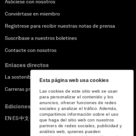
Asóciese con nosotros
Conviértase en miembro
Regístrese para recibir nuestras notas de prensa
Suscríbase a nuestros boletines
Contacte con nosotros
Enlaces directos
La sostenibilidad en el Foro
Esta página web usa cookies
Carreras profesionales
Las cookies de este sitio web se usan
para personalizar el contenido y los
anuncios, ofrecer funciones de redes
Ediciones en otros idiomas
sociales y analizar el tráfico. Además,
compartimos información sobre el uso
EN
ES
中文
日本語
▪
▪
▪
que haga del sitio web con nuestros
partners de redes sociales, publicidad y
análisis web, quienes pueden