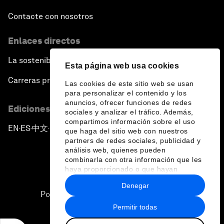
Contacte con nosotros
Enlaces directos
La sostenibilidad en el Foro
Esta página web usa cookies
Carreras profesionales
Las cookies de este sitio web se usan
para personalizar el contenido y los
anuncios, ofrecer funciones de redes
Ediciones en otros idiomas
sociales y analizar el tráfico. Además,
compartimos información sobre el uso
EN
ES
中文
日本語
▪
▪
▪
que haga del sitio web con nuestros
partners de redes sociales, publicidad y
análisis web, quienes pueden
combinarla con otra información que les
haya proporcionado o que hayan
recopilado a partir del uso que haya
Denegar
hecho de sus servicios.
Política de privacidad y normas de uso
Permitir todas
Sitemap