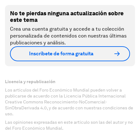
No te pierdas ninguna actualización sobre
este tema
Crea una cuenta gratuita y accede a tu colección
personalizada de contenidos con nuestras últimas
publicaciones y análisis.
Inscríbete de forma gratuita
Licencia y republicación
Los artículos del Foro Económico Mundial pueden volver a
publicarse de acuerdo con la Licencia Pública Internacional
Creative Commons Reconocimiento-NoComercial-
SinObraDerivada 4.0, y de acuerdo con nuestras condiciones de
uso.
Las opiniones expresadas en este artículo son las del autor y no
del Foro Económico Mundial.