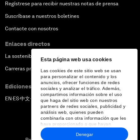
Regístrese para recibir nuestras notas de prensa
Suscríbase a nuestros boletines
Contacte con nosotros
Enlaces directos
La sostenibilidad en el Foro
Esta página web usa cookies
Carreras profesionales
Las cookies de este sitio web se usan
para personalizar el contenido y los
anuncios, ofrecer funciones de redes
Ediciones en otros idiomas
sociales y analizar el tráfico. Además,
compartimos información sobre el uso
EN
ES
中文
日本語
▪
▪
▪
que haga del sitio web con nuestros
partners de redes sociales, publicidad y
análisis web, quienes pueden
combinarla con otra información que les
haya proporcionado o que hayan
recopilado a partir del uso que haya
Denegar
hecho de sus servicios.
Política de privacidad y normas de uso