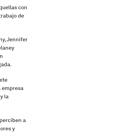
quellas con
trabajo de
y, Jennifer
elaney
en
gada.
ete
na empresa
y la
 perciben a
ores y