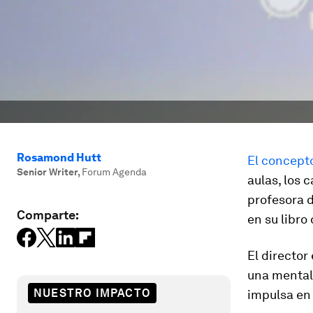
Rosamond Hutt
El concept
Senior Writer
,
Forum Agenda
aulas, los 
profesora d
Comparte:
en su libro
El director
una mental
NUESTRO IMPACTO
impulsa en 