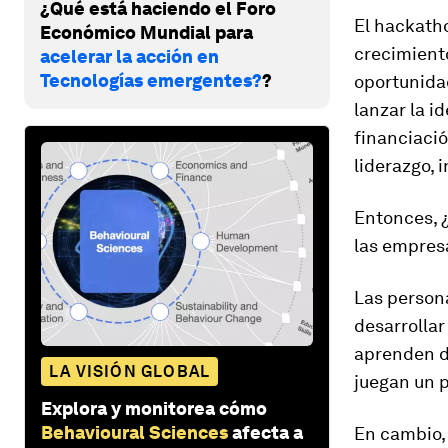
¿Qué está haciendo el Foro
El hackatho
Económico Mundial para
crecimiento
acelerar la acción en
Tecnologías emergentes?
?
oportunidad
lanzar la i
financiació
liderazgo, 
Entonces, 
las empresa
Las person
desarrollar
aprenden de
LA VISIÓN GLOBAL
juegan un p
Explora y monitorea cómo
Behavioural Sciences
afecta a
En cambio,