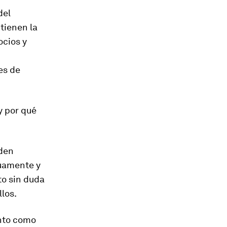
del
 tienen la
ocios y
es de
y por qué
den
duamente y
to sin duda
llos.
ento como