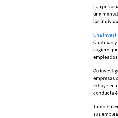
Las person
una mentali
los individ
Una invest
Chatman y 
sugiere qu
empleados 
Su investi
empresas d
influye en e
conducta ét
También exp
sus emplea