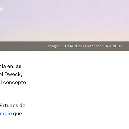
Image:
REUTERS/Beck Diefenbach - RTSNSBC
ia en las
ol Dweck,
el concepto
virtudes de
ambio
que