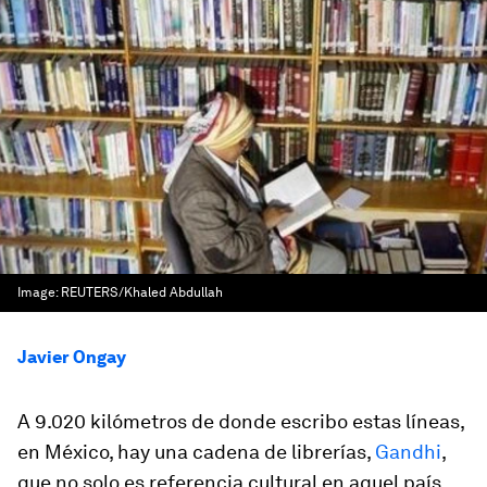
Image:
REUTERS/Khaled Abdullah
Javier Ongay
A 9.020 kilómetros de donde escribo estas líneas,
en México, hay una cadena de librerías,
Gandhi
,
que no solo es referencia cultural en aquel país