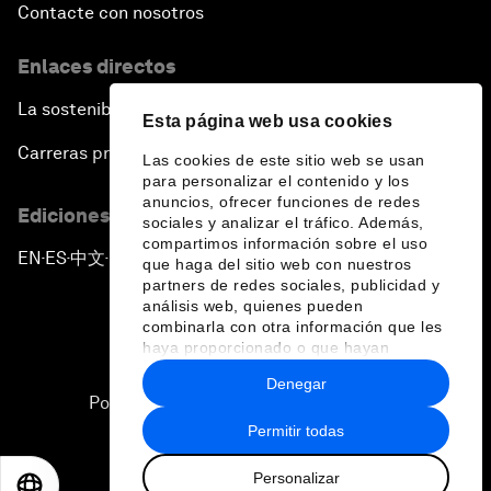
Contacte con nosotros
Enlaces directos
La sostenibilidad en el Foro
Esta página web usa cookies
Carreras profesionales
Las cookies de este sitio web se usan
para personalizar el contenido y los
anuncios, ofrecer funciones de redes
Ediciones en otros idiomas
sociales y analizar el tráfico. Además,
compartimos información sobre el uso
EN
ES
中文
日本語
▪
▪
▪
que haga del sitio web con nuestros
partners de redes sociales, publicidad y
análisis web, quienes pueden
combinarla con otra información que les
haya proporcionado o que hayan
recopilado a partir del uso que haya
Denegar
hecho de sus servicios.
Política de privacidad y normas de uso
Permitir todas
Sitemap
Personalizar
©
2026
Foro Económico Mundial
EN
ES
中文
日本語