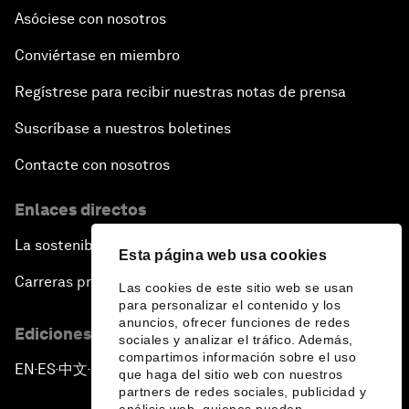
Asóciese con nosotros
Conviértase en miembro
Regístrese para recibir nuestras notas de prensa
Suscríbase a nuestros boletines
Contacte con nosotros
Enlaces directos
La sostenibilidad en el Foro
Esta página web usa cookies
Carreras profesionales
Las cookies de este sitio web se usan
para personalizar el contenido y los
anuncios, ofrecer funciones de redes
Ediciones en otros idiomas
sociales y analizar el tráfico. Además,
compartimos información sobre el uso
EN
ES
中文
日本語
▪
▪
▪
que haga del sitio web con nuestros
partners de redes sociales, publicidad y