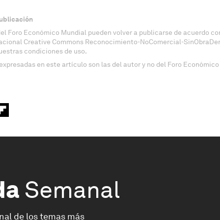
ublicación
del Foro Económico Mundial pueden volver a publicarse de acuerdo con
nacional Creative Commons Reconocimiento-NoComercial-SinObraDeri
uestras condiciones de uso.
expresadas en este artículo son las del autor y no del Foro Económico
da
Semanal
nal de los temas más