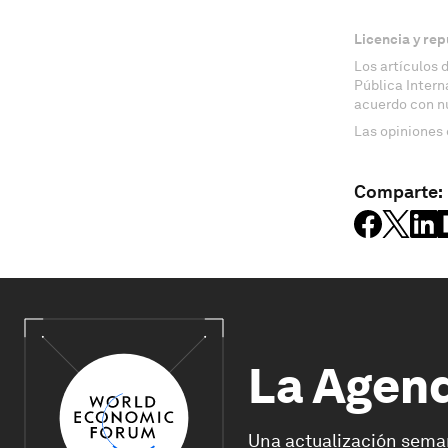
Licencia y rep
Los artículos 
Pública Inter
acuerdo con n
Las opiniones 
Comparte:
La Agen
Una actualización sema