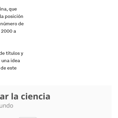
ina, que
 la posición
u número de
o 2000 a
e títulos y
r una idea
 de este