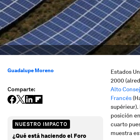
Guadalupe Moreno
Estados Uni
2000 (alred
Comparte:
Alto Consej
Francés
(Ha
supérieur).
posición en
cuarto pues
NUESTRO IMPACTO
muestra est
¿Qué está haciendo el Foro