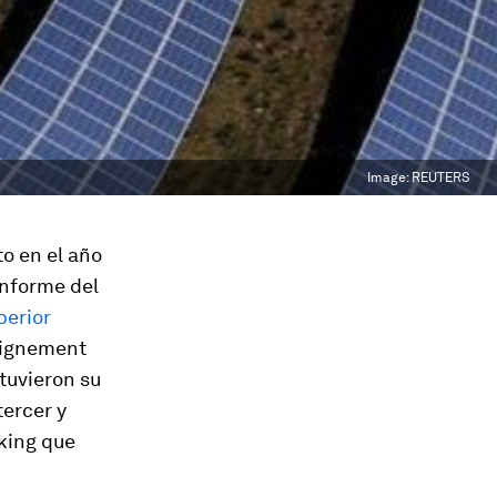
Image:
REUTERS
to en el año
informe del
perior
seignement
tuvieron su
 tercer y
nking que