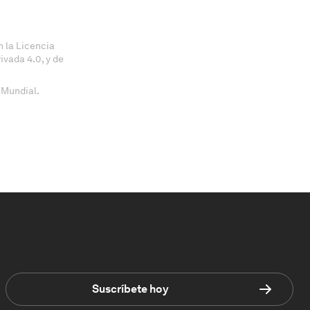
 la Licencia
vada 4.0, y de
 Mundial.
Suscríbete hoy