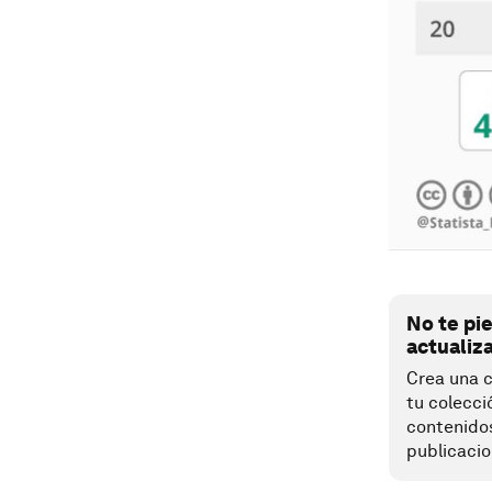
No te pi
actualiz
Crea una c
tu colecci
contenido
publicacio