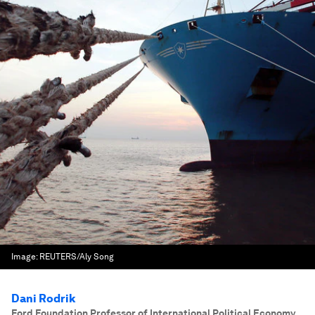
Image:
REUTERS/Aly Song
Dani Rodrik
Ford Foundation Professor of International Political Economy
,