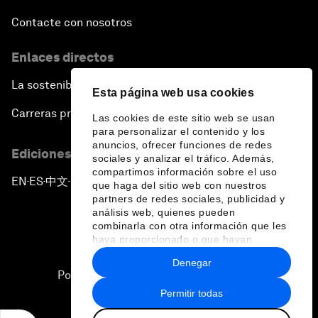
Contacte con nosotros
Enlaces directos
La sostenibilidad en el Foro
Esta página web usa cookies
Carreras profesionales
Las cookies de este sitio web se usan
para personalizar el contenido y los
anuncios, ofrecer funciones de redes
Ediciones en otros idiomas
sociales y analizar el tráfico. Además,
compartimos información sobre el uso
EN
ES
中文
日本語
▪
▪
▪
que haga del sitio web con nuestros
partners de redes sociales, publicidad y
análisis web, quienes pueden
combinarla con otra información que les
haya proporcionado o que hayan
recopilado a partir del uso que haya
Denegar
hecho de sus servicios.
Política de privacidad y normas de uso
Permitir todas
Sitemap