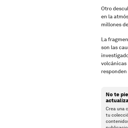
Otro descub
en la atmó
millones de
La fragment
son las cau
investigad
volcánicas 
responden a
No te pi
actualiz
Crea una c
tu colecci
contenido
publicacio