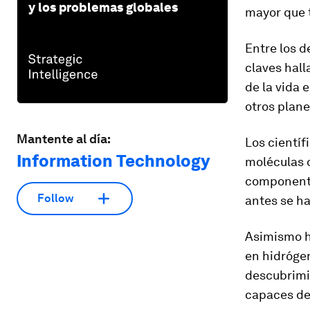
y los problemas globales
mayor que t
Entre los 
claves hall
de la vida 
otros plane
Mantente al día:
Los cientí
Information Technology
moléculas o
componentes
Follow
antes se ha
Asimismo h
en hidróge
descubrimi
capaces de