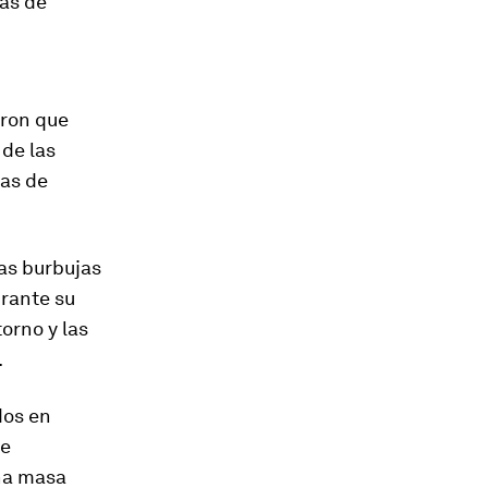
as de
aron que
 de las
das de
las burbujas
urante su
orno y las
.
dos en
de
na masa