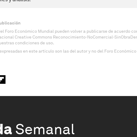
ublicación
del Foro Económico Mundial pueden volver a publicarse de acuerdo con
nacional Creative Commons Reconocimiento-NoComercial-SinObraDeri
uestras condiciones de uso.
expresadas en este artículo son las del autor y no del Foro Económico
da
Semanal