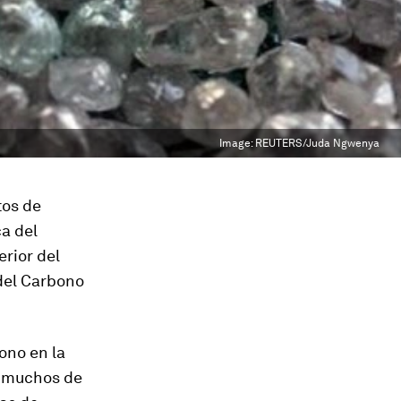
Image:
REUTERS/Juda Ngwenya
tos de
a del
erior del
del Carbono
ono en la
s, muchos de