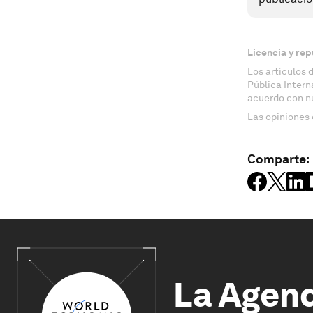
Licencia y rep
Los artículos 
Pública Inter
acuerdo con n
Las opiniones 
Comparte:
La Agen