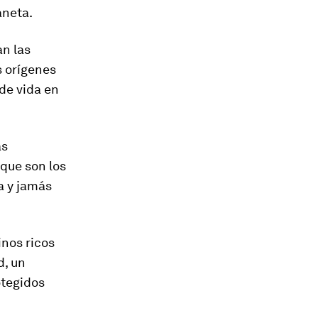
aneta.
n las
s orígenes
 de vida en
as
que son los
a y jamás
nos ricos
d, un
tegidos