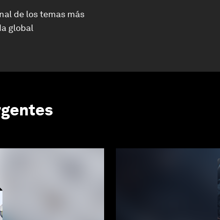
nal de los temas más
a global
rgentes