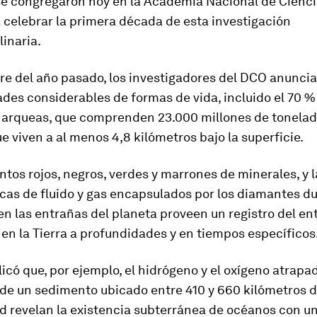
 se congregaron hoy en la Academia Nacional de Cienci
 celebrar la primera década de esta investigación
linaria.
re del año pasado, los investigadores del DCO anunci
des considerables de formas de vida, incluido el 70 %
y arqueas, que comprenden 23.000 millones de tonela
e viven a al menos 4,8 kilómetros bajo la superficie.
tos rojos, negros, verdes y marrones de minerales, y 
cas de fluido y gas encapsulados por los diamantes d
n las entrañas del planeta proveen un registro del ent
en la Tierra a profundidades y en tiempos específicos
icó que, por ejemplo, el hidrógeno y el oxígeno atrapa
de un sedimento ubicado entre 410 y 660 kilómetros 
d revelan la existencia subterránea de océanos con u