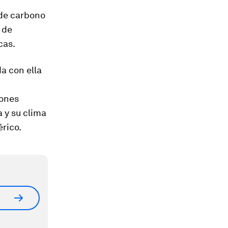
 de carbono
 de
cas.
a con ella
iones
 y su clima
rico.