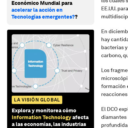
los cuales
Económico Mundial para
EE.UU. para
acelerar la acción en
multidiscip
Tecnologías emergentes?
?
En diciemb
hay cantida
bacterias 
carbono, qu
Los fragmen
microscópi
formación e
reacciones 
LA VISIÓN GLOBAL
El DCO expl
Explora y monitorea cómo
diamantes 
Information Technology
afecta
a las economías, las industrias
profundida