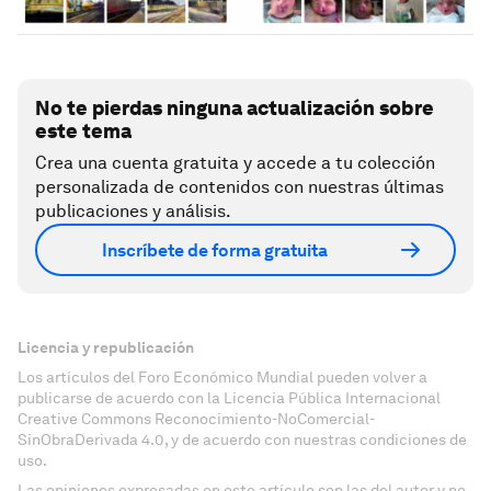
No te pierdas ninguna actualización sobre
este tema
Crea una cuenta gratuita y accede a tu colección
personalizada de contenidos con nuestras últimas
publicaciones y análisis.
Inscríbete de forma gratuita
Licencia y republicación
Los artículos del Foro Económico Mundial pueden volver a
publicarse de acuerdo con la Licencia Pública Internacional
Creative Commons Reconocimiento-NoComercial-
SinObraDerivada 4.0, y de acuerdo con nuestras condiciones de
uso.
Las opiniones expresadas en este artículo son las del autor y no