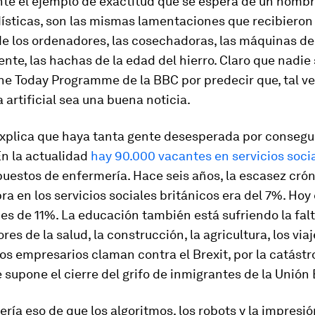
te el ejemplo de exactitud que se espera de un hombr
ísticas, son las mismas lamentaciones que recibieron 
e los ordenadores, las cosechadoras, las máquinas de t
te, las hachas de la edad del hierro. Claro que nadie 
e Today Programme de la BBC por predecir que, tal vez
a artificial sea una buena noticia.
xplica que haya tanta gente desesperada por consegu
En la actualidad
hay 90.000 vacantes en servicios soci
uestos de enfermería. Hace seis años, la escasez cró
a en los servicios sociales británicos era del 7%. Hoy
es de 11%. La educación también está sufriendo la falt
res de la salud, la construcción, la agricultura, los viaj
los empresarios claman contra el Brexit, por la catástr
supone el cierre del grifo de inmigrantes de la Unión
ería eso de que los algoritmos, los robots y la impresi