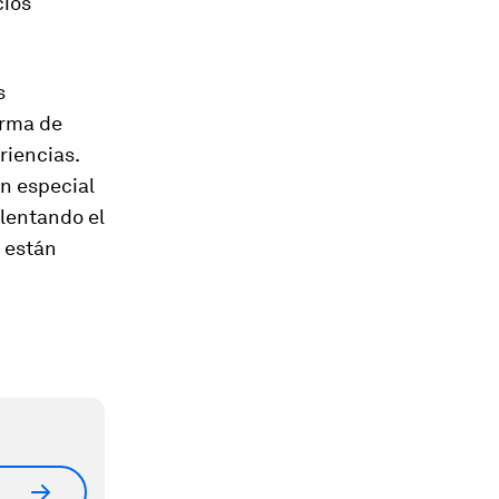
cios
s
forma de
riencias.
en especial
alentando el
a están