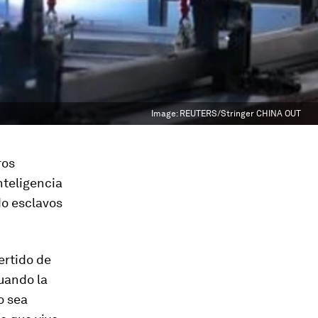
Image:
REUTERS/Stringer CHINA OUT
ros
inteligencia
do esclavos
ertido de
uando la
o sea