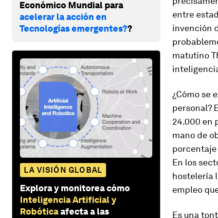
precisamen
Económico Mundial para
entre estad
acelerar la acción en
invención d
Tecnologías emergentes?
?
probablemen
matutino Th
inteligenci
¿Cómo se e
personal? 
24.000 en p
mano de obr
porcentaje 
En los secto
LA VISIÓN GLOBAL
hostelería 
Explora y monitorea cómo
empleo que 
Inteligencia Artificial y
Robótica
afecta a las
Es una tont