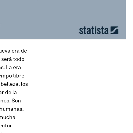
nueva era de
, será todo
s. La era
iempo libre
belleza, los
ar de la
anos. Son
s humanas.
 mucha
ector