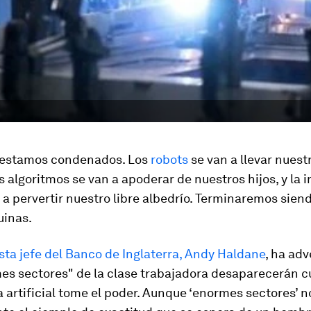
, estamos condenados. Los
robots
se van a llevar nuest
os algoritmos se van a apoderar de nuestros hijos, y la 
va a pervertir nuestro libre albedrío. Terminaremos sien
uinas.
ta jefe del Banco de Inglaterra, Andy Haldane
, ha adv
es sectores" de la clase trabajadora desaparecerán c
a artificial tome el poder. Aunque ‘enormes sectores’ n