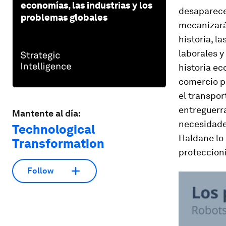
economías, las industrias y los
desaparecer
problemas globales
mecanizarán
historia, 
laborales y
historia ec
comercio p
el transpor
entreguerr
Mantente al día:
necesidade
Technological
Haldane lo 
Transformation
proteccioni
Follow