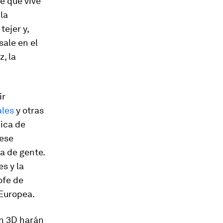
e que vive
la
ejer y,
sale en el
, la
ir
ales
y otras
nica de
 ese
a de gente.
es y la
ofe de
 Europea.
ón 3D harán