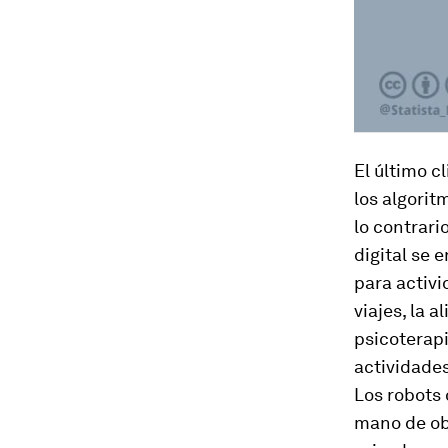
El último c
los algorit
lo contrari
digital se 
para activi
viajes, la 
psicoterapi
actividades
Los robots
mano de ob