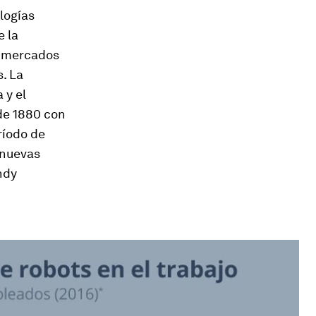
logías
e la
s mercados
s. La
 y el
de 1880 con
ríodo de
 nuevas
ndy