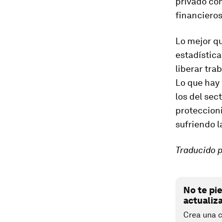
privado com
financieros
Lo mejor q
estadística
liberar tra
Lo que hay 
los del sec
proteccioni
sufriendo l
Traducido p
No te pi
actualiz
Crea una c