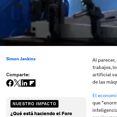
Simon Jenkins
Al parecer
trabajos, l
Comparte:
artificial 
de las máq
El economis
que "enorm
NUESTRO IMPACTO
inteligenci
¿Qué está haciendo el Foro