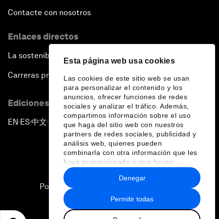
Contacte con nosotros
Enlaces directos
La sostenibilidad en el Foro
Esta página web usa cookies
Carreras profesionales
Las cookies de este sitio web se usan
para personalizar el contenido y los
anuncios, ofrecer funciones de redes
Ediciones en otros idiomas
sociales y analizar el tráfico. Además,
compartimos información sobre el uso
EN
ES
中文
日本語
▪
▪
▪
que haga del sitio web con nuestros
partners de redes sociales, publicidad y
análisis web, quienes pueden
combinarla con otra información que les
haya proporcionado o que hayan
recopilado a partir del uso que haya
Denegar
hecho de sus servicios.
Política de privacidad y normas de uso
Permitir todas
Sitemap