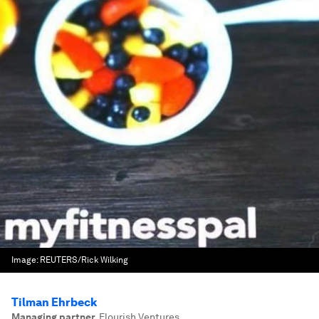
Image:
REUTERS/Rick Wilking
Tilman Ehrbeck
Managing partner
,
Flourish Ventures