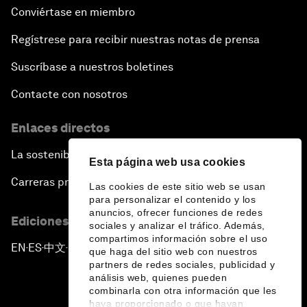
Conviértase en miembro
Regístrese para recibir nuestras notas de prensa
Suscríbase a nuestros boletines
Contacte con nosotros
Enlaces directos
La sostenibilidad en el Foro
Esta página web usa cookies
Carreras profesionales
Las cookies de este sitio web se usan
para personalizar el contenido y los
anuncios, ofrecer funciones de redes
Ediciones en otros idiomas
sociales y analizar el tráfico. Además,
compartimos información sobre el uso
EN
ES
中文
日本語
▪
▪
▪
que haga del sitio web con nuestros
partners de redes sociales, publicidad y
análisis web, quienes pueden
combinarla con otra información que les
haya proporcionado o que hayan