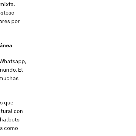
 mixta.
ostoso
ores por
tánea
 Whatsapp,
mundo. El
muchas
s que
atural con
chatbots
as como