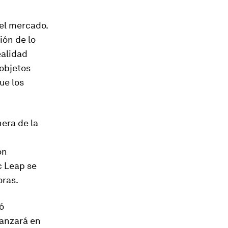
 el mercado.
ión de lo
ealidad
 objetos
que los
era de la
on
c Leap se
ras.
ó
lanzará en