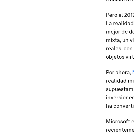
Pero el 201
La realida
mejor de do
mixta, un v
reales, con 
objetos vir
Por ahora,
M
realidad mi
supuestame
inversione
ha convert
Microsoft e
recienteme