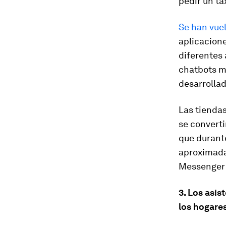
pedir un tax
Se han vue
aplicacione
diferentes
chatbots m
desarrolla
Las tienda
se converti
que durante
aproximada
Messenger 
3. Los asis
los hogare