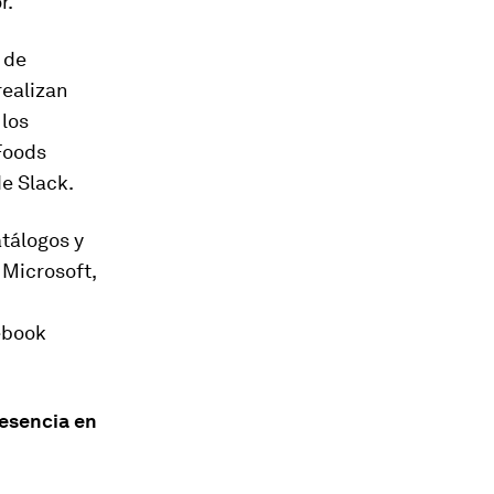
r.
 de
realizan
 los
Foods
e Slack.
tálogos y
Microsoft,
ebook
resencia en