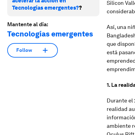
acelerar la acción en
Silicon Val
Tecnologías emergentes?
?
considerab
Mantente al día:
Así, una ni
Tecnologías emergentes
Bangladesh
que dispon
Follow
está pasan
emprendedor
emprendimi
1. La reali
Durante el 
realidad a
información
ambiente r
Oculus Rif