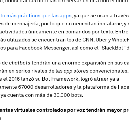
i, consultar las noticias o reservar un cita con el docto
lto más prácticos que las apps
, ya que se usan a través
s de mensajería, por lo que no necesitan instalarse, y 
 actividades únicamente en comandos por texto. Entre
ás utilizados se encuentran los de CNN, Uber y Whole
dos para Facebook Messenger, así como el “SlackBot” d
s de
chatbots
tendrán una enorme expansión en sus ca
rán en serios rivales de las
app stores
convencionales. 
 el 2016 lanzó su Bot Framework, logró atraer ya a
mente 67000 desarrolladores y la plataforma de Fac
ya cuenta con más de 30.000 bots.
tentes virtuales controlados por voz tendrán mayor p
s