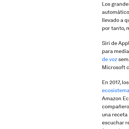
Los grandes
automático
llevado a q
por tanto, 
Siri de App
para media
de voz
sema
Microsoft c
En 2017, lo
ecosistema 
Amazon Ech
compañeros
una receta 
escuchar re