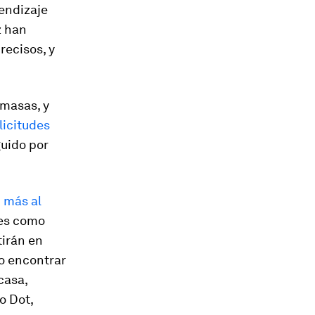
rendizaje
z han
recisos, y
 masas, y
licitudes
uido por
 más al
tes como
irán en
o encontrar
 casa,
o Dot,