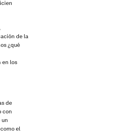
icien
,
ación de la
mos ¿qué
 en los
as de
o con
e un
 como el