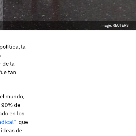
Image:
REUTERS
lítica, la
a
 de la
fue tan
 el mundo,
l 90% de
ado en los
adical”
- que
s ideas de