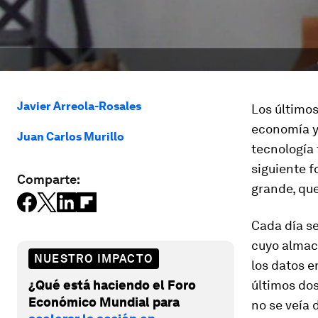
Javier Arreola-Rosales
Los últimos
economía y 
Juan Carlos Murillo
tecnología 
siguiente f
Comparte:
grande, que
Cada día s
cuyo almac
NUESTRO IMPACTO
los datos e
¿Qué está haciendo el Foro
últimos do
Económico Mundial para
no se veía 