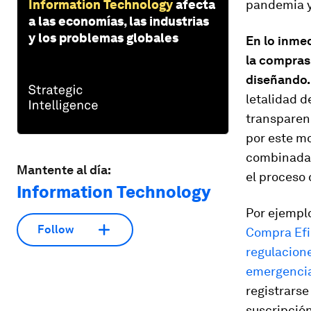
pandemia y 
Information Technology
afecta
a las economías, las industrias
y los problemas globales
En lo inmed
la compras
diseñando.
letalidad d
transparen
por este mo
combinadas
Mantente al día:
el proceso 
Information Technology
Por ejemplo
Follow
Compra Efi
regulacione
emergenci
registrarse
suscripció