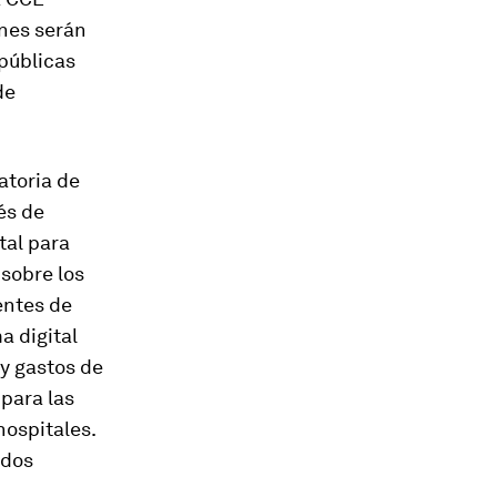
ones serán
 públicas
de
atoria de
és de
tal para
 sobre los
entes de
a digital
y gastos de
 para las
hospitales.
ados