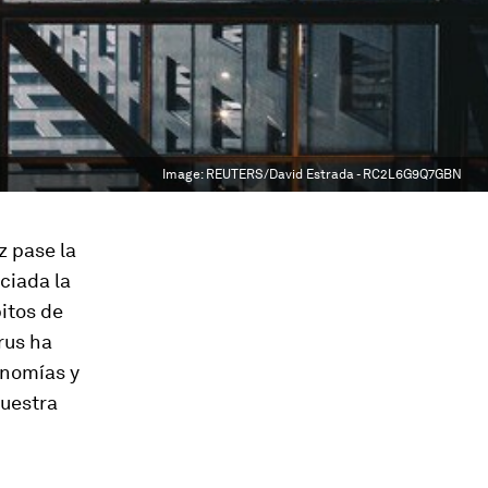
Image:
REUTERS/David Estrada - RC2L6G9Q7GBN
z pase la
ciada la
itos de
rus ha
onomías y
nuestra