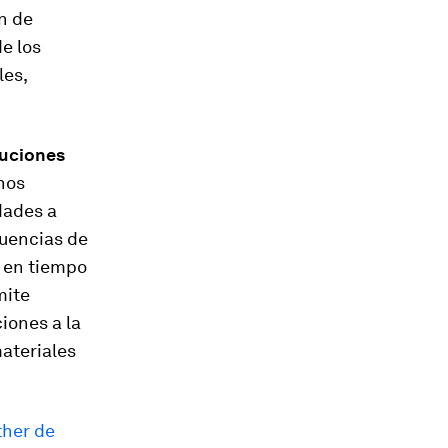
n de
e los
les,
luciones
nos
dades a
cuencias de
n en tiempo
mite
iones a la
ateriales
ther de