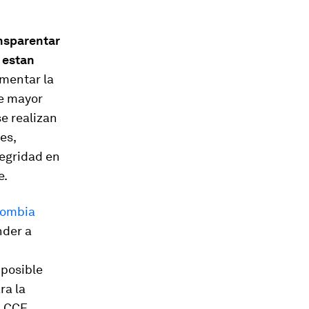
ansparentar
 estan
umentar la
re mayor
e realizan
es,
tegridad en
e.
lombia
nder a
 posible
ra la
a CCE