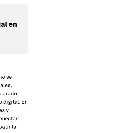
al en
no se
ales,
eparado
 digital. En
es y
spuestas
atir la