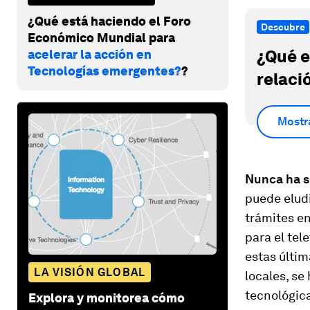
¿Qué está haciendo el Foro
Descubre
Económico Mundial para
¿Qué e
acelerar la acción en
Tecnologías emergentes?
?
relaci
Mostr
Nunca ha si
puede eludi
trámites en
para el tel
estas últi
LA VISIÓN GLOBAL
locales, se
tecnológica
Explora y monitorea cómo