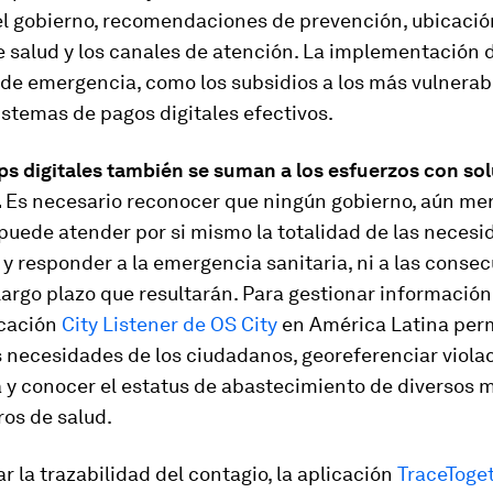
l gobierno, recomendaciones de prevención, ubicació
e salud y los canales de atención. La implementación d
de emergencia, como los subsidios a los más vulnerab
istemas de pagos digitales efectivos.
ups digitales también se suman a los esfuerzos con so
.
Es necesario reconocer que ningún gobierno, aún me
puede atender por si mismo la totalidad de las necesi
 y responder a la emergencia sanitaria, ni a las conse
argo plazo que resultarán. Para gestionar informació
licación
City Listener de OS City
en América Latina per
 necesidades de los ciudadanos, georeferenciar violac
 y conocer el estatus de abastecimiento de diversos m
ros de salud.
r la trazabilidad del contagio, la aplicación
TraceToge