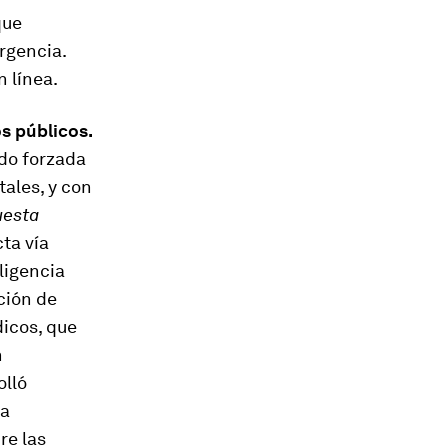
que
rgencia.
n línea.
os públicos.
ndo forzada
ales, y con
uesta
cta vía
ligencia
nción de
dicos, que
n
olló
na
re las