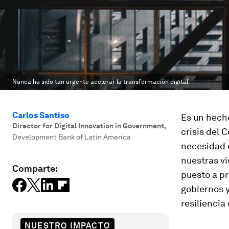
Nunca ha sido tan urgente acelerar la transformación digital.
Carlos Santiso
Es un hech
Director for Digital Innovation in Government
,
crisis del 
Development Bank of Latin America
necesidad d
nuestras vi
Comparte:
puesto a pr
gobiernos y
resiliencia 
NUESTRO IMPACTO