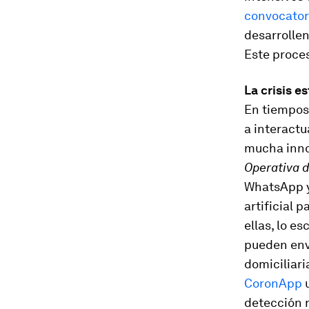
convocator
desarrollen
Este proces
La crisis e
En tiempos 
a interact
mucha inno
Operativa 
WhatsApp y
artificial 
ellas, lo e
pueden env
domiciliari
CoronApp
u
detección r