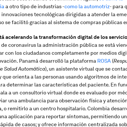
ia
a otro tipo de industrias -
como la automotriz
- para 
 innovaciones tecnológicas dirigidas a atender la eme
o se facilitó gracias al sistema de compras públicas e
stá acelerando la transformación digital de los servici
de coronavirus la administración pública se está vie
uar con los ciudadanos completamente por medios digit
vación. Panamá desarrolló la plataforma
ROSA
(
Resp
de Salud Automática
), un asistente virtual que se conta
 que orienta a las personas usando algoritmos de inte
para determinar las características del paciente. En fu
scala a un consultorio virtual donde es evaluado por mé
iar una ambulancia para observación física y atenció
a, o remitirlo a un centro hospitalario. Colombia desarr
na aplicación para reportar síntomas, permitiendo u
ápida de casos; y ofrece información centralizada sob