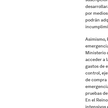
desarrollar
por medios 
podrán adqu
incumplimie
Asimismo, P
emergencia,
Ministerio 
acceder a l
gastos de e
control, ej
de compra 
emergencia,
pruebas del
En el Rein
intensivos 