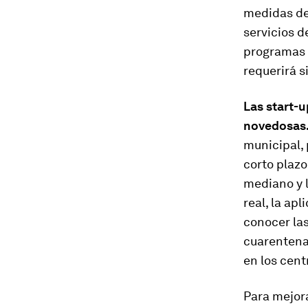
medidas de
servicios d
programas 
requerirá s
Las start-
novedosas
municipal, 
corto plazo
mediano y l
real, la ap
conocer las
cuarentena
en los cent
Para mejora