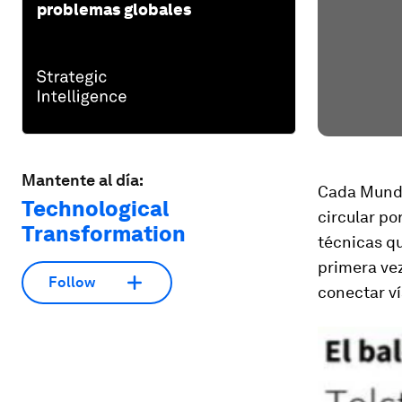
problemas globales
Mantente al día:
Cada Mundia
Technological
circular po
Transformation
técnicas qu
primera ve
Follow
conectar v