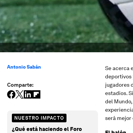
Antonio Sabán
Se acerca e
deportivos 
Comparte:
jugadores d
estadios. S
del Mundo, 
experienci
será mejor 
NUESTRO IMPACTO
¿Qué está haciendo el Foro
El balón