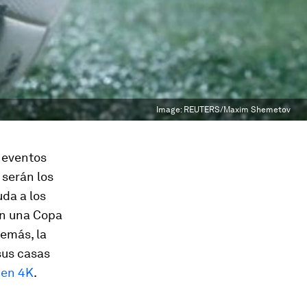
Image:
REUTERS/Maxim Shemetov
s eventos
 serán los
uda a los
en una Copa
demás, la
sus casas
 en 4K
.