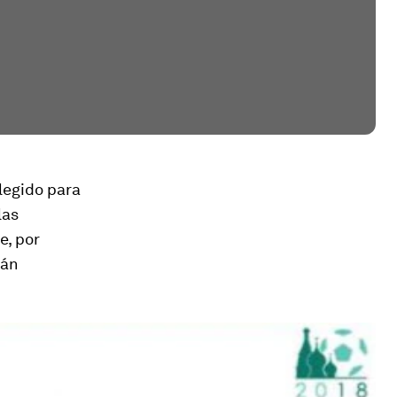
elegido para
las
e, por
rán