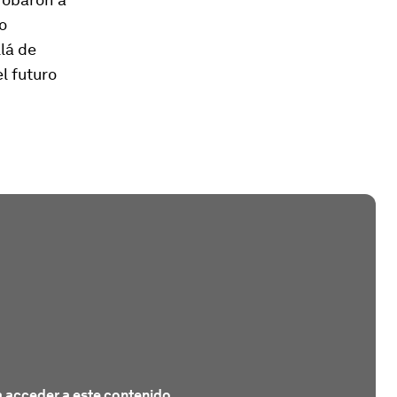
o
lá de
l futuro
 acceder a este contenido.