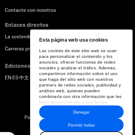
Contacte con nosotros
Enlaces directos
La sostenibilidad en el Foro
Esta página web usa cookies
Carreras profesionales
Las cookies de este sitio web se usan
para personalizar el contenido y los
anuncios, ofrecer funciones de redes
Ediciones en otros idiomas
sociales y analizar el tráfico. Además,
compartimos información sobre el uso
EN
ES
中文
日本語
▪
▪
▪
que haga del sitio web con nuestros
partners de redes sociales, publicidad y
análisis web, quienes pueden
combinarla con otra información que les
haya proporcionado o que hayan
recopilado a partir del uso que haya
Denegar
hecho de sus servicios.
Política de privacidad y normas de uso
Permitir todas
Sitemap