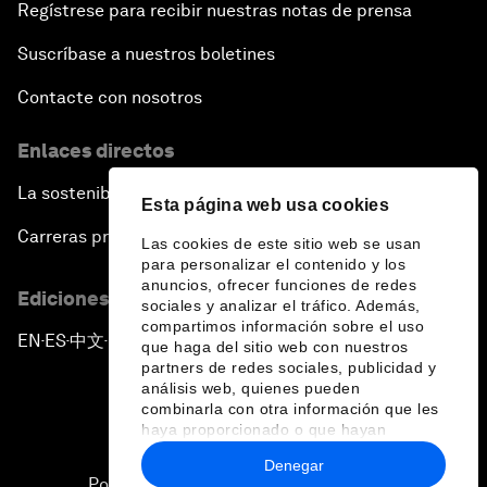
Regístrese para recibir nuestras notas de prensa
Suscríbase a nuestros boletines
Contacte con nosotros
Enlaces directos
La sostenibilidad en el Foro
Esta página web usa cookies
Carreras profesionales
Las cookies de este sitio web se usan
para personalizar el contenido y los
anuncios, ofrecer funciones de redes
Ediciones en otros idiomas
sociales y analizar el tráfico. Además,
compartimos información sobre el uso
EN
ES
中文
日本語
▪
▪
▪
que haga del sitio web con nuestros
partners de redes sociales, publicidad y
análisis web, quienes pueden
combinarla con otra información que les
haya proporcionado o que hayan
recopilado a partir del uso que haya
Denegar
hecho de sus servicios.
Política de privacidad y normas de uso