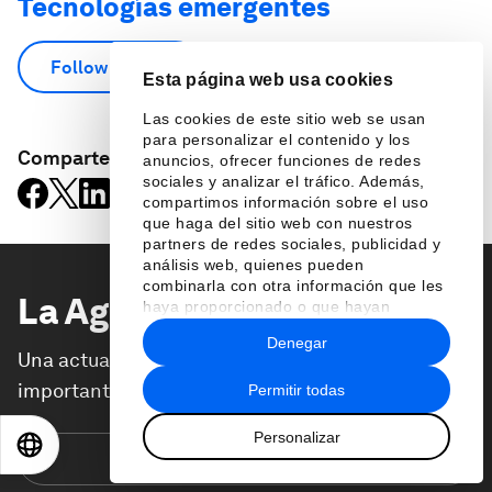
Tecnologías emergentes
Follow
Esta página web usa cookies
Las cookies de este sitio web se usan
para personalizar el contenido y los
Comparte:
anuncios, ofrecer funciones de redes
sociales y analizar el tráfico. Además,
compartimos información sobre el uso
que haga del sitio web con nuestros
partners de redes sociales, publicidad y
análisis web, quienes pueden
combinarla con otra información que les
La Agenda
Semanal
haya proporcionado o que hayan
recopilado a partir del uso que haya
Denegar
hecho de sus servicios.
Una actualización semanal de los temas más
importantes de la agenda global
Permitir todas
Personalizar
EN
ES
中文
日本語
Suscríbete hoy