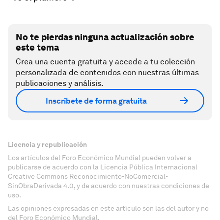
No te pierdas ninguna actualización sobre
este tema
Crea una cuenta gratuita y accede a tu colección
personalizada de contenidos con nuestras últimas
publicaciones y análisis.
Inscríbete de forma gratuita
Licencia y republicación
Los artículos del Foro Económico Mundial pueden volver a
publicarse de acuerdo con la Licencia Pública Internacional
Creative Commons Reconocimiento-NoComercial-
SinObraDerivada 4.0, y de acuerdo con nuestras condiciones de
uso.
Las opiniones expresadas en este artículo son las del autor y no
del Foro Económico Mundial.