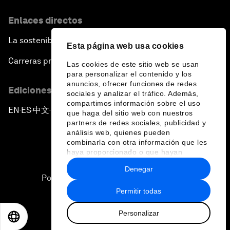
Enlaces directos
La sostenibilidad en el Foro
Esta página web usa cookies
Carreras profesionales
Las cookies de este sitio web se usan
para personalizar el contenido y los
anuncios, ofrecer funciones de redes
Ediciones en otros idiomas
sociales y analizar el tráfico. Además,
compartimos información sobre el uso
EN
ES
中文
日本語
▪
▪
▪
que haga del sitio web con nuestros
partners de redes sociales, publicidad y
análisis web, quienes pueden
combinarla con otra información que les
haya proporcionado o que hayan
recopilado a partir del uso que haya
Denegar
hecho de sus servicios.
Política de privacidad y normas de uso
Permitir todas
Sitemap
Personalizar
©
2026
Foro Económico Mundial
EN
ES
中文
日本語