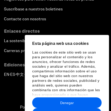
Suscríbase a nuestros boletines
Contacte con nosotros
Enlaces directos
La sostenibilidad en el Foro
Esta página web usa cookies
Carreras profesionales
Las cookies de este sitio web se usan
para personalizar el contenido y los
anuncios, ofrecer funciones de redes
Ediciones en otros idiomas
sociales y analizar el tráfico. Además,
compartimos información sobre el uso
EN
ES
中文
日本語
▪
▪
▪
que haga del sitio web con nuestros
partners de redes sociales, publicidad y
análisis web, quienes pueden
combinarla con otra información que les
haya proporcionado o que hayan
recopilado a partir del uso que haya
Denegar
hecho de sus servicios.
Política de privacidad y normas de uso