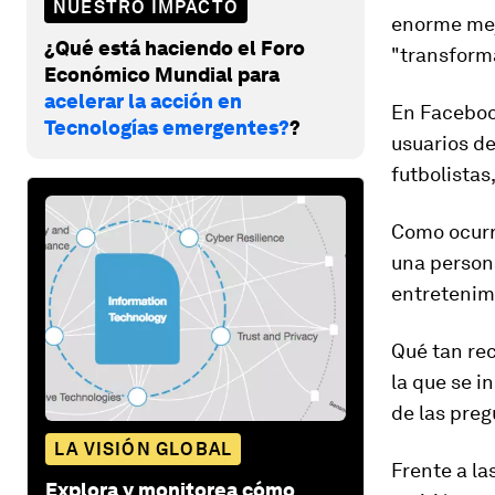
NUESTRO IMPACTO
enorme mejo
¿Qué está haciendo el Foro
"transforma
Económico Mundial para
acelerar la acción en
En Faceboo
Tecnologías emergentes?
?
usuarios de
futbolistas
Como ocurri
una person
entretenim
Qué tan r
la que se i
de las preg
LA VISIÓN GLOBAL
Frente a la
Explora y monitorea cómo