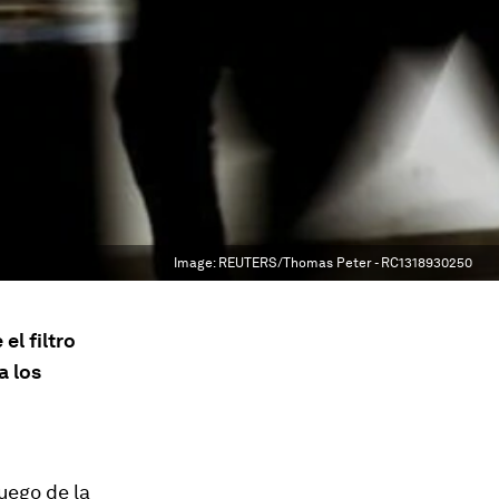
Image:
REUTERS/Thomas Peter - RC1318930250
l filtro
a los
uego de la