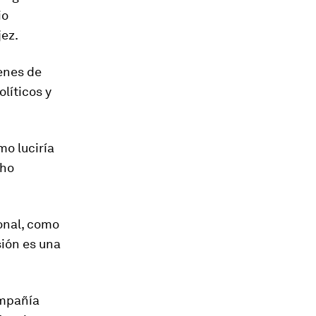
io
jez.
enes de
líticos y
o luciría
cho
onal,
como
sión es una
ompañía