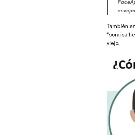
FaceApp
envejec
También en 
"sonrisa he
viejo.