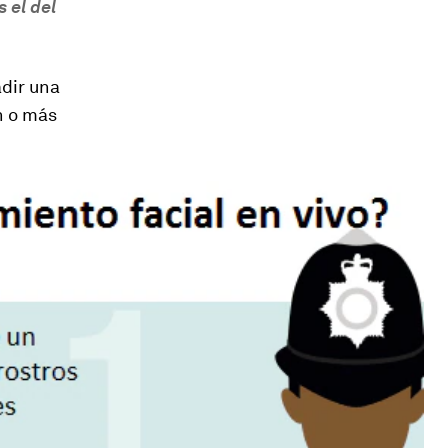
s el del
adir una
n o más