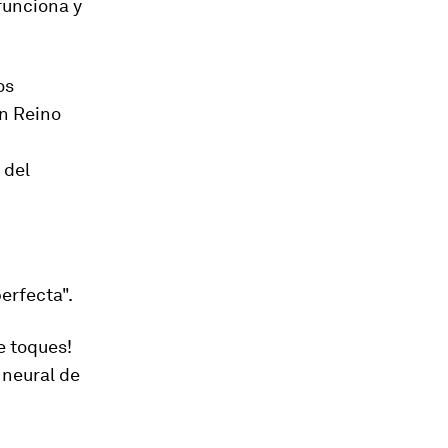
funciona y
os
n Reino
 del
perfecta".
e toques!
 neural de