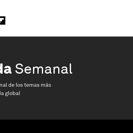
da
Semanal
nal de los temas más
a global