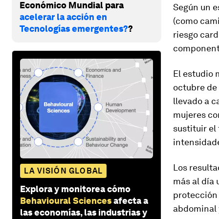
Económico Mundial para
Según un es
acelerar la acción en
(como camin
Tecnologías emergentes?
?
riesgo car
componente
El estudio
octubre de 
llevado a c
mujeres con
sustituir e
intensidade
Los result
LA VISIÓN GLOBAL
más al día 
Explora y monitorea cómo
protección 
Behavioural Sciences
afecta a
abdominal 
las economías, las industrias y