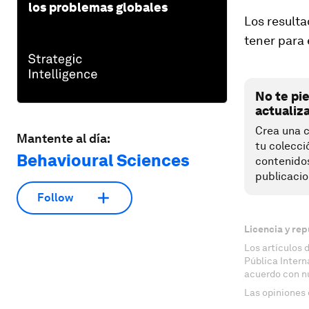
los problemas globales
Los result
tener para 
No te pi
actualiz
Crea una c
Mantente al día:
tu colecci
Behavioural Sciences
contenido
publicacio
Follow
Licencia y rep
Los artículos 
Pública Inter
acuerdo con n
Las opiniones 