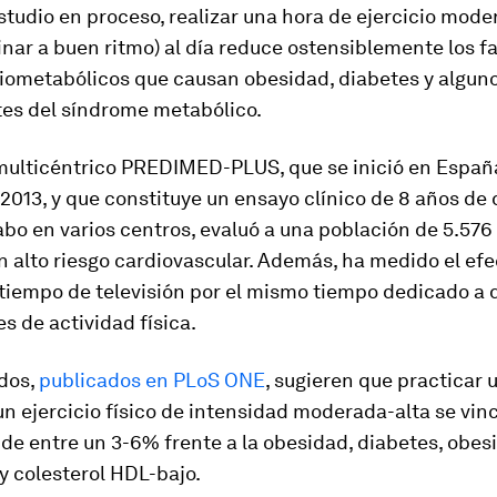
tudio en proceso, realizar una hora de ejercicio mode
ar a buen ritmo) al día reduce ostensiblemente los f
diometabólicos que causan obesidad, diabetes y algun
s del síndrome metabólico.
 multicéntrico PREDIMED-PLUS, que se inició en Españ
2013, y que constituye un ensayo clínico de 8 años de 
abo en varios centros, evaluó a una población de 5.57
 alto riesgo cardiovascular. Además, ha medido el efe
l tiempo de televisión por el mismo tiempo dedicado a 
s de actividad física.
ados,
publicados en PLoS ONE
, sugieren que practicar 
un ejercicio físico de intensidad moderada-alta se vin
de entre un 3-6% frente a la obesidad, diabetes, obes
y colesterol HDL-bajo.