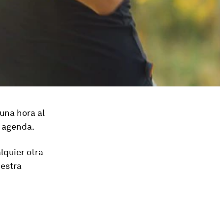
una hora al
a agenda.
lquier otra
uestra