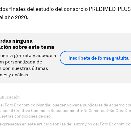
ados finales del estudio del consorcio PREDIMED-PLUS
el año 2020.
erdas ninguna
ación sobre este tema
uenta gratuita y accede a
Inscríbete de forma gratuita
ón personalizada de
s con nuestras últimas
nes y análisis.
ublicación
del Foro Económico Mundial pueden volver a publicarse de acuerdo con
nacional Creative Commons Reconocimiento-NoComercial-SinObraDeri
uestras condiciones de uso.
expresadas en este artículo son las del autor y no del Foro Económico