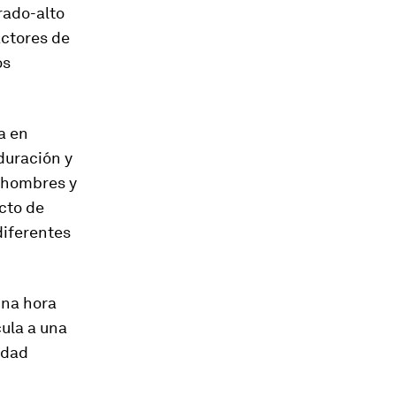
rado-alto
actores de
os
a en
duración y
6 hombres y
cto de
diferentes
una hora
cula a una
idad