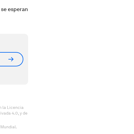
 se esperan
 la Licencia
vada 4.0, y de
 Mundial.