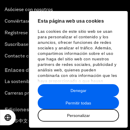
Asóciese con nosotros
Conviértase en miembro
Esta página web usa cookies
Las cookies de este sitio web se usan
Regístrese para recibir nuestras notas de prensa
para personalizar el contenido y los
anuncios, ofrecer funciones de redes
Suscríbase a nuestros boletines
sociales y analizar el tráfico. Además,
compartimos información sobre el uso
Contacte con nosotros
que haga del sitio web con nuestros
partners de redes sociales, publicidad y
Enlaces directos
análisis web, quienes pueden
combinarla con otra información que les
La sostenibilidad en el Foro
haya proporcionado o que hayan
recopilado a partir del uso que haya
Denegar
hecho de sus servicios.
Carreras profesionales
Permitir todas
Ediciones en otros idiomas
Personalizar
EN
ES
中文
日本語
EN
ES
中文
日本語
▪
▪
▪