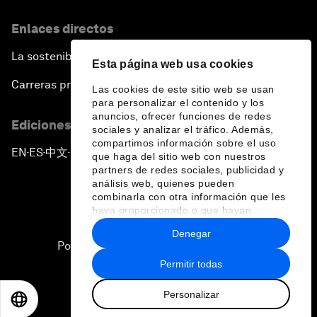
Enlaces directos
La sostenibilidad en el Foro
Esta página web usa cookies
Carreras profesionales
Las cookies de este sitio web se usan
para personalizar el contenido y los
anuncios, ofrecer funciones de redes
Ediciones en otros idiomas
sociales y analizar el tráfico. Además,
compartimos información sobre el uso
EN
ES
中文
日本語
▪
▪
▪
que haga del sitio web con nuestros
partners de redes sociales, publicidad y
análisis web, quienes pueden
combinarla con otra información que les
haya proporcionado o que hayan
recopilado a partir del uso que haya
Denegar
hecho de sus servicios.
Política de privacidad y normas de uso
Permitir todas
Sitemap
Personalizar
©
2026
Foro Económico Mundial
EN
ES
中文
日本語