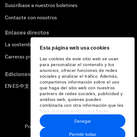
Suscríbase a nuestros boletines
Contacte con nosotros
Enlaces directos
La sostenibilidad en el Foro
Esta página web usa cookies
Carreras profesionales
Las cookies de este sitio web se usan
para personalizar el contenido y los
anuncios, ofrecer funciones de redes
Ediciones en otros idiomas
sociales y analizar el tráfico. Además,
compartimos información sobre el uso
EN
ES
中文
日本語
▪
▪
▪
que haga del sitio web con nuestros
partners de redes sociales, publicidad y
análisis web, quienes pueden
combinarla con otra información que les
haya proporcionado o que hayan
recopilado a partir del uso que haya
Denegar
hecho de sus servicios.
Política de privacidad y normas de uso
Permitir todas