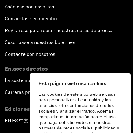
Asóciese con nosotros
Conviértase en miembro
Regístrese para recibir nuestras notas de prensa
Suscríbase a nuestros boletines
Contacte con nosotros
Enlaces directos
La sostenibilidad en el Foro
Esta página web usa cookies
Carreras profesionales
Las cookies de este sitio web se usan
para personalizar el contenido y los
anuncios, ofrecer funciones de redes
Ediciones en otros idiomas
sociales y analizar el tráfico. Además,
compartimos información sobre el uso
EN
ES
中文
日本語
▪
▪
▪
que haga del sitio web con nuestros
partners de redes sociales, publicidad y