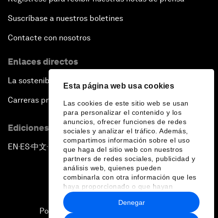
Suscríbase a nuestros boletines
Contacte con nosotros
Enlaces directos
La sostenibilidad en el Foro
Esta página web usa cookies
Carreras profesionales
Las cookies de este sitio web se usan
para personalizar el contenido y los
anuncios, ofrecer funciones de redes
Ediciones en otros idiomas
sociales y analizar el tráfico. Además,
compartimos información sobre el uso
EN
ES
中文
日本語
▪
▪
▪
que haga del sitio web con nuestros
partners de redes sociales, publicidad y
análisis web, quienes pueden
combinarla con otra información que les
haya proporcionado o que hayan
recopilado a partir del uso que haya
Denegar
hecho de sus servicios.
Política de privacidad y normas de uso