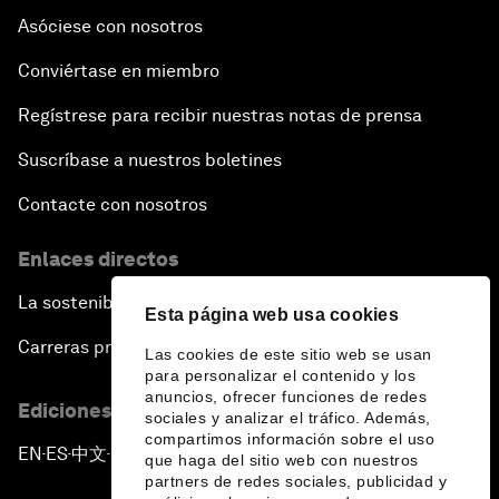
Asóciese con nosotros
Conviértase en miembro
Regístrese para recibir nuestras notas de prensa
Suscríbase a nuestros boletines
Contacte con nosotros
Enlaces directos
La sostenibilidad en el Foro
Esta página web usa cookies
Carreras profesionales
Las cookies de este sitio web se usan
para personalizar el contenido y los
anuncios, ofrecer funciones de redes
Ediciones en otros idiomas
sociales y analizar el tráfico. Además,
compartimos información sobre el uso
EN
ES
中文
日本語
▪
▪
▪
que haga del sitio web con nuestros
partners de redes sociales, publicidad y