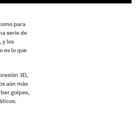
 como para
na serie de
 y los
o es lo que
presión 3D,
los aún más
rber golpes,
ticos.