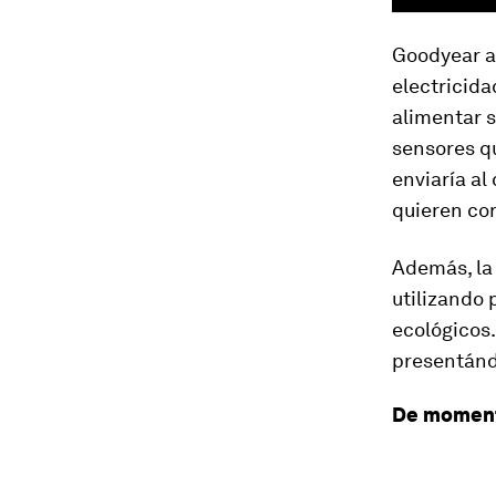
Goodyear a
electricida
alimentar s
sensores qu
enviaría al
quieren con
Además, la 
utilizando
ecológicos.
presentánd
De moment