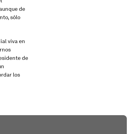
l
, aunque de
to, sólo
ial viva en
ornos
esidente de
un
ordar los