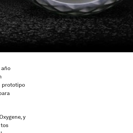
l año
n
 prototipo
para
Oxygene, y
ntos