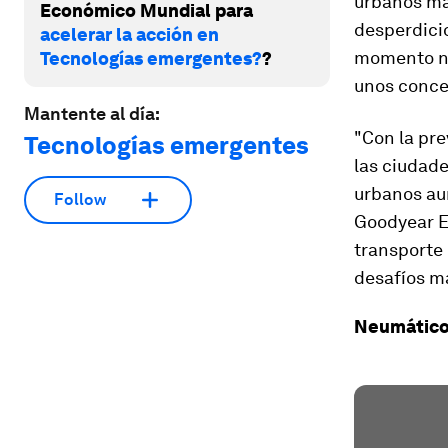
urbanos más
Económico Mundial para
desperdicio
acelerar la acción en
momento no
Tecnologías emergentes?
?
unos conce
Mantente al día:
"Con la pre
Tecnologías emergentes
las ciudad
urbanos au
Follow
Goodyear Eu
transporte 
desafíos má
Neumáticos