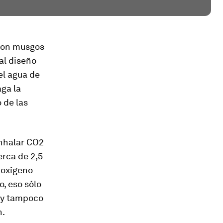
 con musgos
 al diseño
el agua de
aga la
 de las
inhalar CO2
erca de 2,5
 oxígeno
, eso sólo
, y tampoco
n.