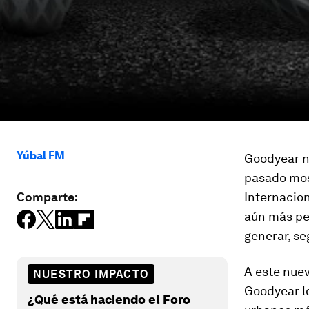
Yúbal FM
Goodyear n
pasado mos
Comparte:
Internacio
aún más pe
generar, se
A este nue
NUESTRO IMPACTO
Goodyear l
¿Qué está haciendo el Foro