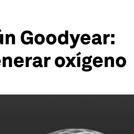
ún Goodyear:
enerar oxígeno