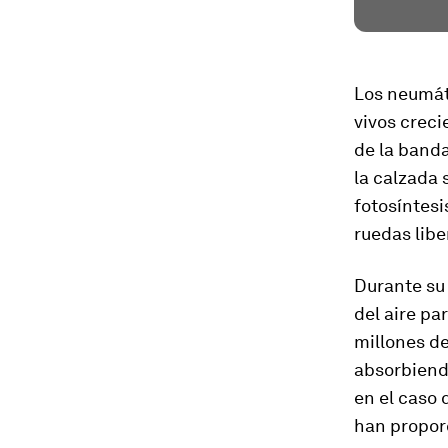
Los neumát
vivos creci
de la band
la calzada 
fotosíntesi
ruedas libe
Durante su 
del aire pa
millones d
absorbiendo
en el caso 
han propor