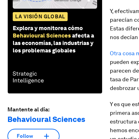
Y, efectiva
LA VISIÓN GLOBAL
parecían c
Explora y monitorea cómo
Estas difer
Behavioural Sciences
afecta a
nos decían 
las economías, las industrias y
los problemas globales
Otra cosa m
pueden exp
parecen des
tasa de Pa
desbrozar u
Y es que es
Mantente al día:
primera aso
Behavioural Sciences
estructura 
hemos encon
Follow
un estudio