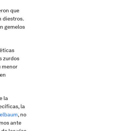
eron que
 diestros.
con gemelos
éticas
s zurdos
su menor
ten
e la
cíficas, la
delbaum
, no
amos ante
de las vías