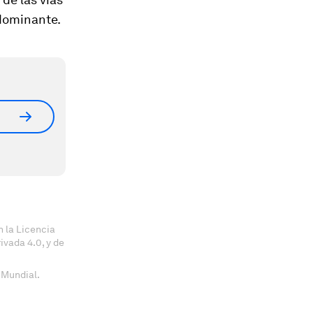
dominante.
 la Licencia
vada 4.0, y de
 Mundial.