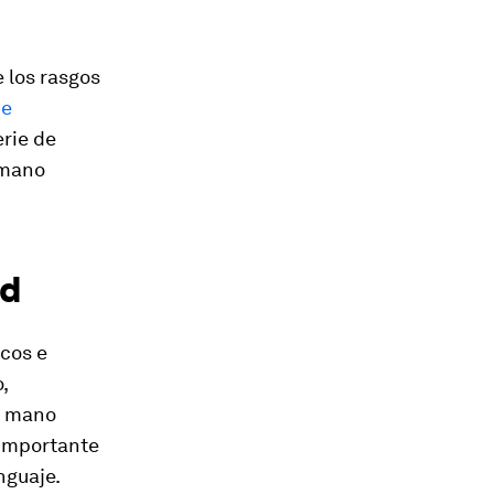
 los rasgos
de
rie de
 mano
ad
cos e
,
a mano
 importante
nguaje.