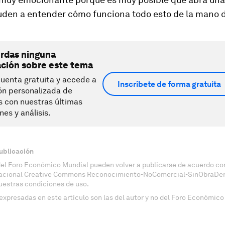
uden a entender cómo funciona todo esto de la mano 
erdas ninguna
ación sobre este tema
uenta gratuita y accede a
Inscríbete de forma gratuita
ón personalizada de
s con nuestras últimas
nes y análisis.
ublicación
del Foro Económico Mundial pueden volver a publicarse de acuerdo con
nacional Creative Commons Reconocimiento-NoComercial-SinObraDeri
uestras condiciones de uso.
expresadas en este artículo son las del autor y no del Foro Económico