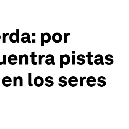
erda: por
uentra pistas
en los seres