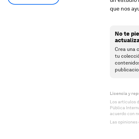
que nos ay
No te pi
actualiz
Crea una c
tu colecci
contenido
publicacio
Licencia y rep
Los artículos 
Pública Inter
acuerdo con n
Las opiniones 