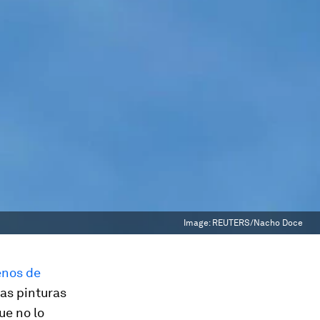
Image:
REUTERS/Nacho Doce
enos de
las pinturas
ue no lo