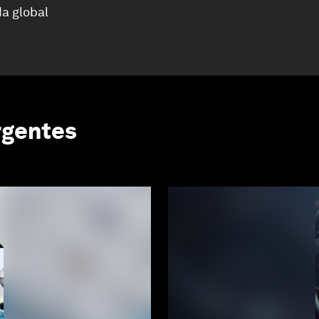
a global
rgentes