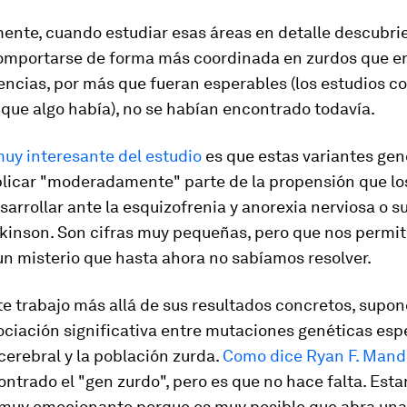
mente, cuando estudiar esas áreas en detalle descubri
omportarse de forma más coordinada en zurdos que en
encias, por más que fueran esperables (los estudios 
que algo había), no se habían encontrado todavía.
uy interesante del estudio
es que estas variantes gen
licar "moderadamente" parte de la propensión que lo
arrollar ante la esquizofrenia y anorexia nerviosa o 
rkinson. Son cifras muy pequeñas, pero que nos permi
n misterio que hasta ahora no sabíamos resolver.
te trabajo más allá de sus resultados concretos, supon
ciación significativa entre mutaciones genéticas espe
cerebral y la población zurda.
Como dice Ryan F. Man
trado el "gen zurdo", pero es que no hace falta. Est
 muy emocionante porque es muy posible que abra una 