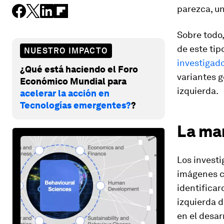
parezca, un
Sobre todo,
de este ti
NUESTRO IMPACTO
investigado
¿Qué está haciendo el Foro
variantes g
Económico Mundial para
izquierda.
acelerar la acción en
Tecnologías emergentes?
?
La man
Los invest
imágenes ce
identifica
izquierda d
en el desar