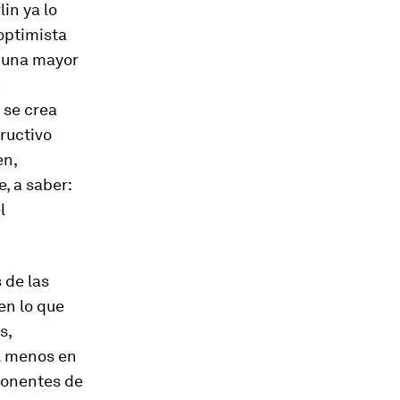
in ya lo
 optimista
r una mayor
n
 se crea
ructivo
en,
, a saber:
l
 de las
en lo que
s,
l menos en
ponentes de