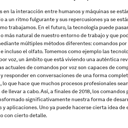
s en la interacción entre humanos y máquinas se está
 a un ritmo fulgurante y sus repercusiones ya se est
mo trabajamos. En el futuro, la tecnología puede pasar
o más natural de nuestro entorno de trabajo y que po
mediante múltiples métodos diferentes: comandos por 
o e incluso el olfato. Tomemos como ejemplo las tecnol
r voz, un ámbito que está viviendo una auténtica rev
as actuales de comandos por voz son capaces de com
r y responder en conversaciones de una forma compl
l, lo que hace que muchos procesos profesionales se
 de llevar a cabo. Así, a finales de 2018, los comandos 
nsformado significativamente nuestra forma de desarr
s y aplicaciones. Uno ya puede hacerse cierta idea de 
o con cierto detalle.