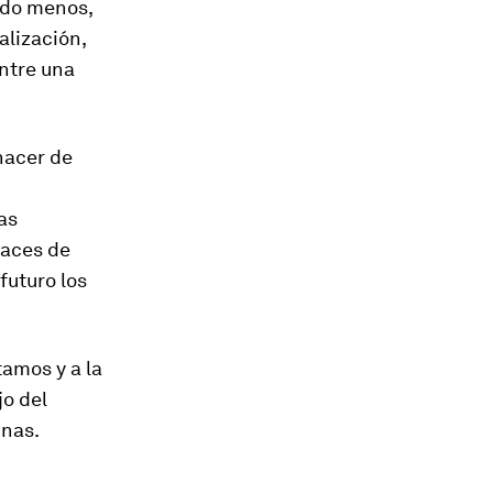
ndo menos,
alización,
ntre una
 hacer de
as
faces de
futuro los
tamos y a la
o del
inas.