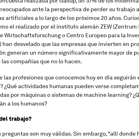
ncuesta realizada por Gallup, un 37% de los millennia
reocupados ante la perspectiva de perder su trabajo 
as artificiales a lo largo de los próximos 20 años. Curi
mo el realizado por el instituto alemán ZEW (
Zentrum 
e Wirtschaftsforschung
o Centro Europeo para la Inve
 han desvelado que las empresas que invierten en pr
ción generan un número significativamente mayor de p
e las compañías que no lo hacen.
e las profesiones que conocemos hoy en día seguirán 
ro? ¿Qué actividades humanas pueden verse completa
das por máquinas o sistemas de
machine learning
? ¿
án a los humanos?
del trabajo?
 preguntas son muy válidas. Sin embargo, “allí donde h