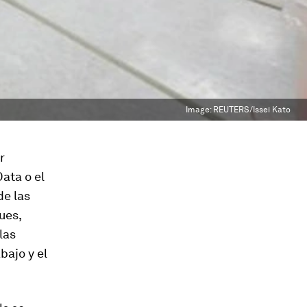
Image:
REUTERS/Issei Kato
r
Data o el
de las
ues,
las
bajo y el