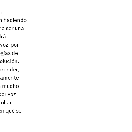
n
án haciendo
 a ser una
drá
voz, por
ogías de
olución.
prender,
etamente
an mucho
por voz
ollar
en qué se