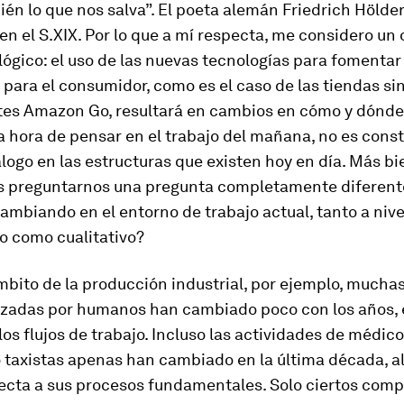
én lo que nos salva”. El poeta alemán Friedrich Hölderl
 en el S.XIX. Por lo que a mí respecta, me considero un
lógico: el uso de las nuevas tecnologías para fomenta
ara el consumidor, como es el caso de las tiendas si
es Amazon Go, resultará en cambios en cómo y dónde
a hora de pensar en el trabajo del mañana, no es const
álogo en las estructuras que existen hoy en día. Más bi
 preguntarnos una pregunta completamente diferente
ambiando en el entorno de trabajo actual, tanto a nive
o como cualitativo?
ámbito de la producción industrial, por ejemplo, muchas
lizadas por humanos han cambiado poco con los años, 
los flujos de trabajo. Incluso las actividades de médico
 taxistas apenas han cambiado en la última década, a
pecta a sus procesos fundamentales. Solo ciertos com