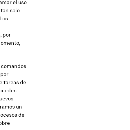
amar el uso
 tan solo
 Los
, por
 momento,
de comandos
 por
e tareas de
 pueden
nuevos
tramos un
rocesos de
sobre