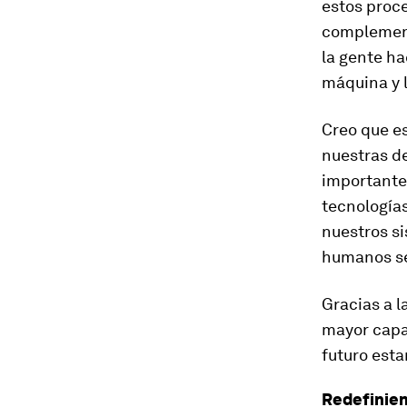
estos proc
complementa
la gente h
máquina y l
Creo que es
nuestras d
importante.
tecnologías
nuestros si
humanos se
Gracias a l
mayor capa
futuro est
Redefinien