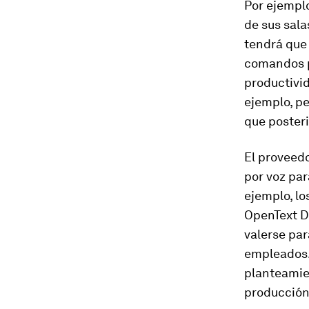
Por ejempl
de sus sala
tendrá que 
comandos p
productivid
ejemplo, pe
que posteri
El proveedo
por voz par
ejemplo, lo
OpenText D
valerse par
empleados.
planteamien
producción: