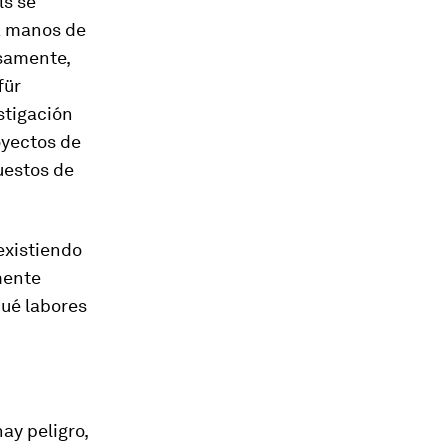
ls se
a manos de
osamente,
für
stigación
oyectos de
uestos de
existiendo
mente
Qué labores
ay peligro,