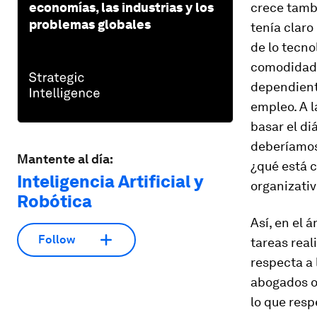
economías, las industrias y los
crece tambi
problemas globales
tenía claro
de lo tecno
comodidad p
dependient
empleo. A l
basar el di
deberíamos
Mantente al día:
¿qué está c
Inteligencia Artificial y
organizativ
Robótica
Así, en el 
Follow
tareas rea
respecta a 
abogados o
lo que res