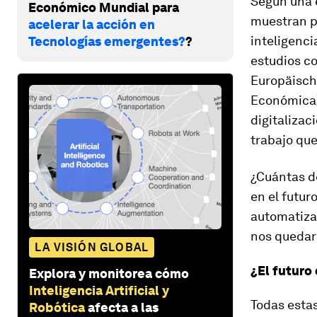
Según una e
Económico Mundial para
muestran p
acelerar la acción en
inteligenci
Tecnologías emergentes?
?
estudios co
Europäisch
Económica)
digitaliza
trabajo qu
¿Cuántas d
en el futu
automatiza
nos quedar
LA VISIÓN GLOBAL
¿El futuro 
Explora y monitorea cómo
Inteligencia Artificial y
Todas estas
Robótica
afecta a las