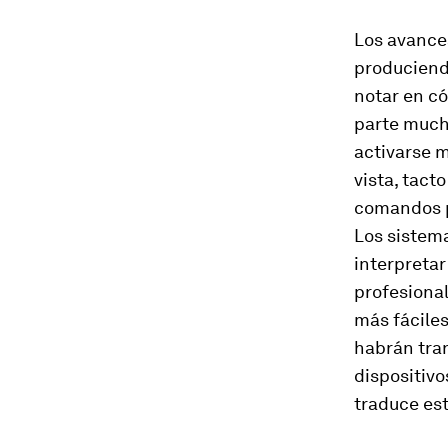
Los avance
produciendo
notar en có
parte much
activarse 
vista, tact
comandos po
Los sistem
interpreta
profesiona
más fáciles
habrán tra
dispositivo
traduce est