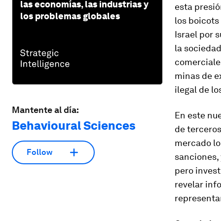
las economías, las industrias y
esta presió
los problemas globales
los boicots
Israel por 
la socieda
comerciales
minas de ex
ilegal de l
Mantente al día:
En este nu
Behavioural Sciences
de terceros
mercado lo
Follow
sanciones, 
pero inves
revelar in
representa