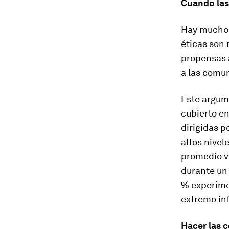
Cuando las
Hay mucho 
éticas son 
propensas a
a las comu
Este argum
cubierto en
dirigidas p
altos nivel
promedio vi
durante un 
% experime
extremo inf
Hacer las 