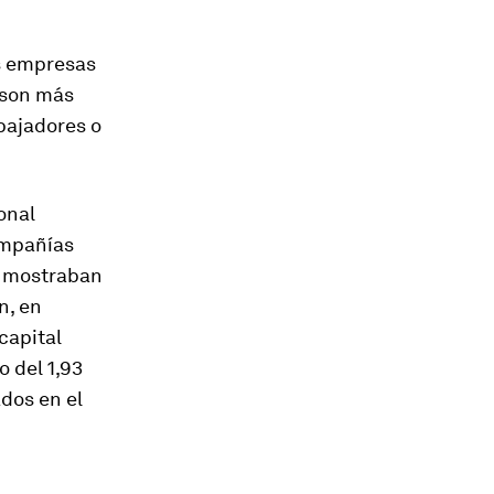
as empresas
 son más
abajadores o
onal
ompañías
, mostraban
n, en
capital
 del 1,93
dos en el