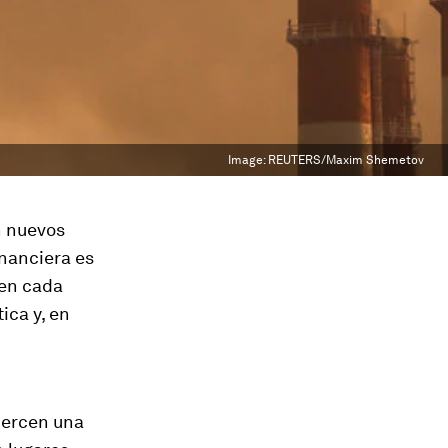
Image:
REUTERS/Maxim Shemetov
n nuevos
inanciera es
ven cada
ica y, en
jercen una