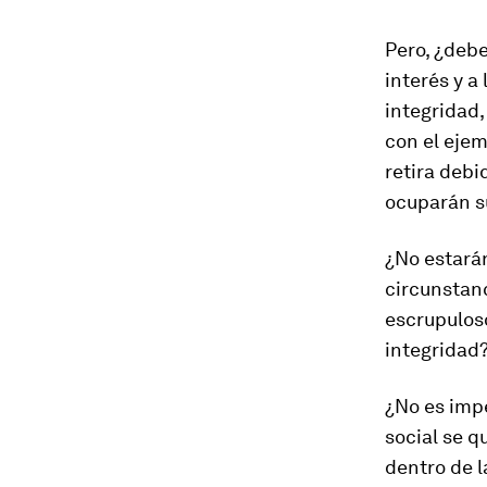
Pero, ¿debe
interés y a
integridad,
con el ejem
retira debi
ocuparán s
¿No estará
circunstanc
escrupuloso
integridad
¿No es impe
social se q
dentro de 