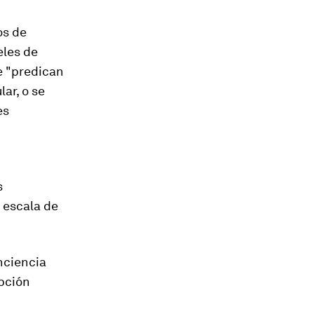
os de
eles de
e "predican
ar, o se
es
s
a escala de
onciencia
upción