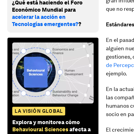
gran influe
¿Qué está haciendo el Foro
que no res
Económico Mundial para
acelerar la acción en
Tecnologías emergentes?
?
Estándares
En el pasad
alguien nue
gestiones, 
de Percepc
ejemplo.
En la actua
las compañ
humanos cu
LA VISIÓN GLOBAL
socio en pa
Explora y monitorea cómo
Behavioural Sciences
afecta a
El crecimie