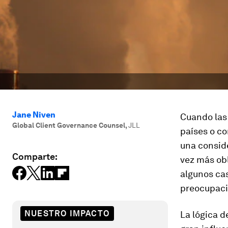
Jane Niven
Cuando las
Global Client Governance Counsel
,
JLL
países o co
una conside
Comparte:
vez más obl
algunos cas
preocupaci
NUESTRO IMPACTO
La lógica d