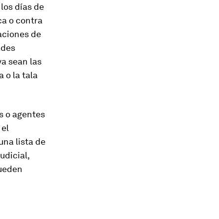
los días de
ca o contra
zaciones de
ades
ya sean las
 o la tala
s o agentes
 el
na lista de
udicial,
pueden