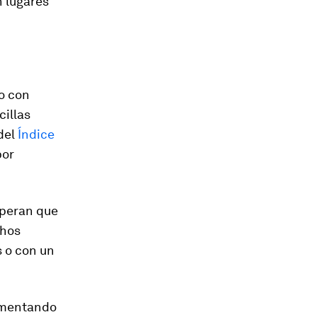
n lugares
 o con
cillas
del
Índice
por
speran que
chos
 o con un
aumentando