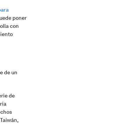
para
 puede poner
olla con
iento
re de un
.
erie de
ria
echos
 Taiwán,