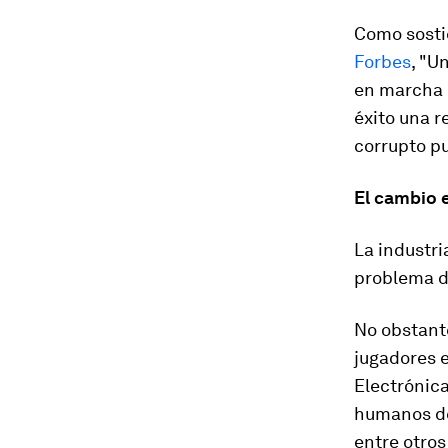
Como sosti
Forbes
, "U
en marcha 
éxito una 
corrupto pu
El cambio 
La industri
problema d
No obstante
jugadores e
Electrónica
humanos de 
entre otros