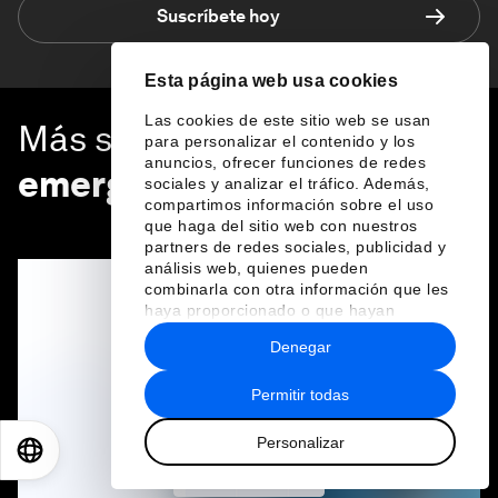
Suscríbete hoy
Esta página web usa cookies
Las cookies de este sitio web se usan
Más sobre
Tecnologías
para personalizar el contenido y los
anuncios, ofrecer funciones de redes
emergentes
sociales y analizar el tráfico. Además,
compartimos información sobre el uso
VER TODO
que haga del sitio web con nuestros
partners de redes sociales, publicidad y
análisis web, quienes pueden
combinarla con otra información que les
haya proporcionado o que hayan
recopilado a partir del uso que haya
Denegar
hecho de sus servicios.
Permitir todas
Personalizar
EN
ES
中文
日本語