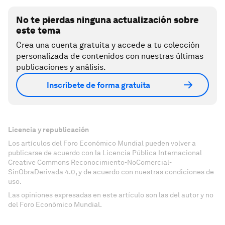
No te pierdas ninguna actualización sobre
este tema
Crea una cuenta gratuita y accede a tu colección
personalizada de contenidos con nuestras últimas
publicaciones y análisis.
Inscríbete de forma gratuita
Licencia y republicación
Los artículos del Foro Económico Mundial pueden volver a
publicarse de acuerdo con la Licencia Pública Internacional
Creative Commons Reconocimiento-NoComercial-
SinObraDerivada 4.0, y de acuerdo con nuestras condiciones de
uso.
Las opiniones expresadas en este artículo son las del autor y no
del Foro Económico Mundial.