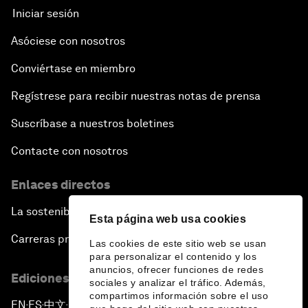
Iniciar sesión
Asóciese con nosotros
Conviértase en miembro
Regístrese para recibir nuestras notas de prensa
Suscríbase a nuestros boletines
Contacte con nosotros
Enlaces directos
La sostenibilidad en el Foro
Esta página web usa cookies
Carreras profesionales
Las cookies de este sitio web se usan
para personalizar el contenido y los
anuncios, ofrecer funciones de redes
Ediciones en otros idiomas
sociales y analizar el tráfico. Además,
compartimos información sobre el uso
EN
ES
中文
日本語
▪
▪
▪