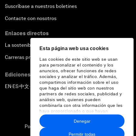
Suscríbase a nuestros boletines
Contacte con nosotros
Enlaces directos
La sostenibilidad en el Foro
Esta página web usa cookies
Carreras profesionales
Las cookies de este sitio web se usan
para personalizar el contenido y los
anuncios, ofrecer funciones de redes
Ediciones en otros idiomas
sociales y analizar el tráfico. Además,
compartimos información sobre el uso
EN
ES
中文
日本語
▪
▪
▪
que haga del sitio web con nuestros
partners de redes sociales, publicidad y
análisis web, quienes pueden
combinarla con otra información que les
haya proporcionado o que hayan
recopilado a partir del uso que haya
Denegar
hecho de sus servicios.
Política de privacidad y normas de uso
Permitir todas