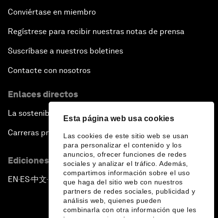
Conviértase en miembro
Regístrese para recibir nuestras notas de prensa
Suscríbase a nuestros boletines
Contacte con nosotros
Enlaces directos
La sostenibilidad en el Foro
Esta página web usa cookies
Carreras profesionales
Las cookies de este sitio web se usan
para personalizar el contenido y los
anuncios, ofrecer funciones de redes
Ediciones en otros idiomas
sociales y analizar el tráfico. Además,
compartimos información sobre el uso
EN
ES
中文
日本語
▪
▪
▪
que haga del sitio web con nuestros
partners de redes sociales, publicidad y
análisis web, quienes pueden
combinarla con otra información que les