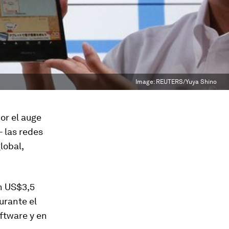
Image:
REUTERS/Yuya Shino
or el auge
- las redes
lobal,
n US$3,5
urante el
ftware y en