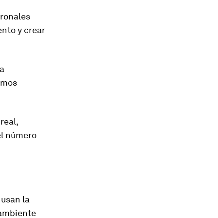
uronales
ento
y crear
la
itmos
real,
el número
 usan la
 ambiente