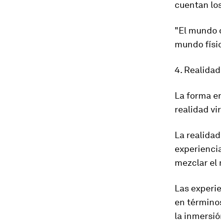
cuentan los
"El mundo d
mundo físi
4. Realidad
La forma en
realidad vi
La realidad
experiencia
mezclar el
Las experie
en término
la inmersió