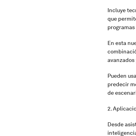
Incluye tec
que
permit
programas 
En esta nue
combinació
avanzados 
Pueden usa
predecir mo
de escenar
2. Aplicaci
Desde asist
inteligencia