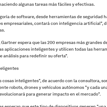
aciendo algunas tareas más fáciles y efectivas.
goría de software,
desde herramientas de seguridad h
es empresariales
, contará con inteligencia artificial", 
as.
, Gartner espera que las 200 empresas más grandes d
as aplicaciones inteligentes y utilicen todas las herra
e análisis para redefinir su oferta".
teligentes
 cosas inteligentes", de acuerdo con la consultora, so
ente
robots, drones y vehículos autónomos
"y cada un
evolucionará para generar impacto en el mercado".
as esperan que este tipo de dispositivos generen "una