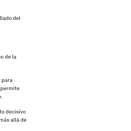
llado del
o de la
y para
 permite
.
to decisivo
más allá de