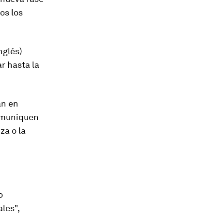
os los
nglés)
ar hasta la
án en
comuniquen
za o la
o
les",