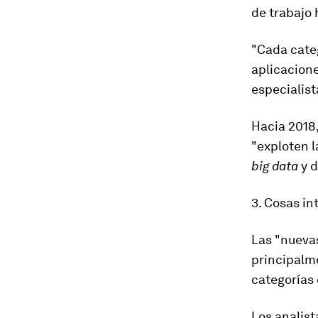
de trabajo
h
"Cada cate
aplicacion
especialist
Hacia 2018
"exploten l
big data
y d
3. Cosas in
Las "nuevas
principalm
categorías
Los analist