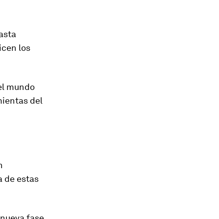
asta
dicen los
el mundo
mientas del
n
a de estas
 nueva fase