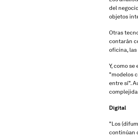
del negocio
objetos int
Otras tecnol
contarán c
oficina, la
Y, como se 
"modelos co
entre sí". 
complejidad
Digital
"Los (difum
continúan 