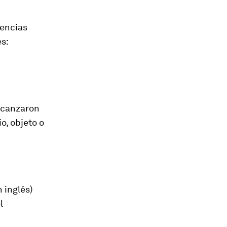
dencias
s:
alcanzaron
o, objeto o
n inglés)
l