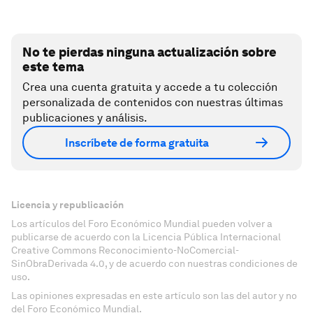
No te pierdas ninguna actualización sobre
este tema
Crea una cuenta gratuita y accede a tu colección
personalizada de contenidos con nuestras últimas
publicaciones y análisis.
Inscríbete de forma gratuita
Licencia y republicación
Los artículos del Foro Económico Mundial pueden volver a
publicarse de acuerdo con la Licencia Pública Internacional
Creative Commons Reconocimiento-NoComercial-
SinObraDerivada 4.0, y de acuerdo con nuestras condiciones de
uso.
Las opiniones expresadas en este artículo son las del autor y no
del Foro Económico Mundial.