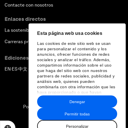
Contacte con nosotros
Enlaces directos
La sostenibilidad en el Foro
Esta página web usa cookies
Carreras profesionales
Las cookies de este sitio web se usan
para personalizar el contenido y los
anuncios, ofrecer funciones de redes
Ediciones en otros idiomas
sociales y analizar el tráfico. Además,
compartimos información sobre el uso
EN
ES
中文
日本語
▪
▪
▪
que haga del sitio web con nuestros
partners de redes sociales, publicidad y
análisis web, quienes pueden
combinarla con otra información que les
haya proporcionado o que hayan
recopilado a partir del uso que haya
Denegar
hecho de sus servicios.
Política de privacidad y normas de uso
Permitir todas
Sitemap
Personalizar
©
2026
Foro Económico Mundial