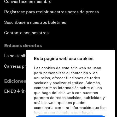
Conviértase en miembro
Regístrese para recibir nuestras notas de prensa
Suscríbase a nuestros boletines
Contacte con nosotros
Enlaces directos
La sostenibilidad en el Foro
Esta página web usa cookies
Carreras profesionales
Las cookies de este sitio web se usan
para personalizar el contenido y los
anuncios, ofrecer funciones de redes
Ediciones en otros idiomas
sociales y analizar el tráfico. Además,
compartimos información sobre el uso
EN
ES
中文
日本語
▪
▪
▪
que haga del sitio web con nuestros
partners de redes sociales, publicidad y
análisis web, quienes pueden
combinarla con otra información que les
haya proporcionado o que hayan