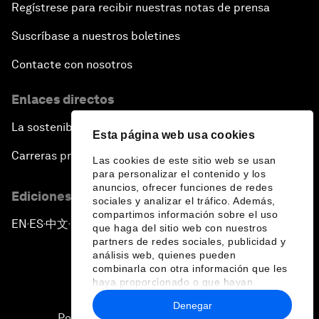
Regístrese para recibir nuestras notas de prensa
Suscríbase a nuestros boletines
Contacte con nosotros
Enlaces directos
La sostenibilidad en el Foro
Esta página web usa cookies
Carreras profesionales
Las cookies de este sitio web se usan
para personalizar el contenido y los
anuncios, ofrecer funciones de redes
Ediciones en otros idiomas
sociales y analizar el tráfico. Además,
compartimos información sobre el uso
EN
ES
中文
日本語
▪
▪
▪
que haga del sitio web con nuestros
partners de redes sociales, publicidad y
análisis web, quienes pueden
combinarla con otra información que les
haya proporcionado o que hayan
recopilado a partir del uso que haya
Denegar
hecho de sus servicios.
Política de privacidad y normas de uso